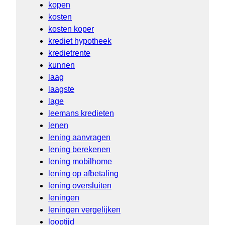
kopen
kosten
kosten koper
krediet hypotheek
kredietrente
kunnen
laag
laagste
lage
leemans kredieten
lenen
lening aanvragen
lening berekenen
lening mobilhome
lening op afbetaling
lening oversluiten
leningen
leningen vergelijken
looptijd