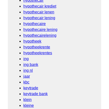
hypothecair
hypothecair krediet
hypothecair lenen
hypothecair lening
hypothecaire
hypothecaire lening
hypothecairelening
hypotheek
hypotheekrente
hypotheekrentes
ing
ing bank
ing nl
jaar
kbc
keytrade
keytrade bank
klein
kleine