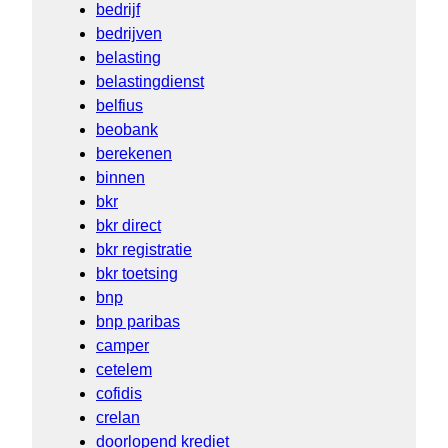
bedrijf
bedrijven
belasting
belastingdienst
belfius
beobank
berekenen
binnen
bkr
bkr direct
bkr registratie
bkr toetsing
bnp
bnp paribas
camper
cetelem
cofidis
crelan
doorlopend krediet