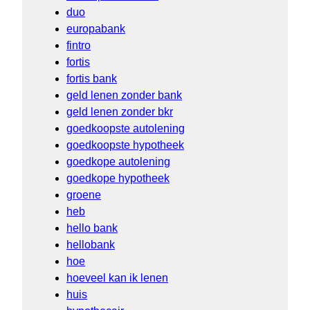
duo
europabank
fintro
fortis
fortis bank
geld lenen zonder bank
geld lenen zonder bkr
goedkoopste autolening
goedkoopste hypotheek
goedkope autolening
goedkope hypotheek
groene
heb
hello bank
hellobank
hoe
hoeveel kan ik lenen
huis