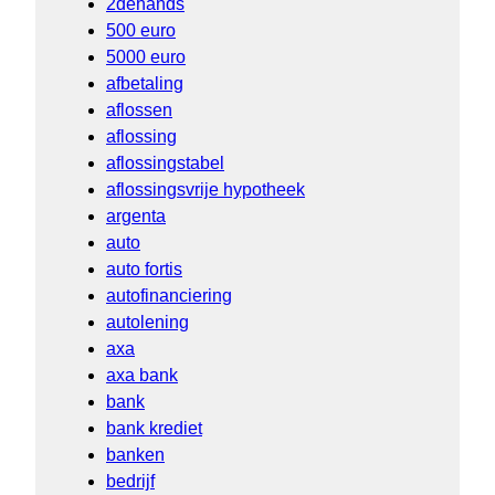
2dehands
500 euro
5000 euro
afbetaling
aflossen
aflossing
aflossingstabel
aflossingsvrije hypotheek
argenta
auto
auto fortis
autofinanciering
autolening
axa
axa bank
bank
bank krediet
banken
bedrijf