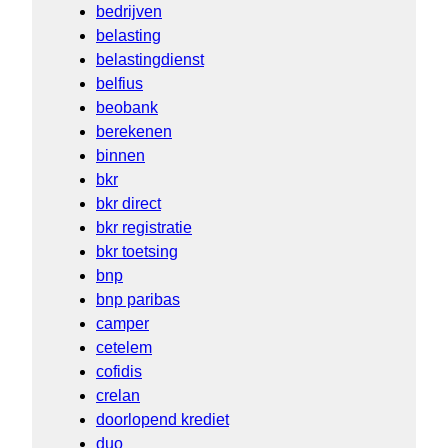
bedrijven
belasting
belastingdienst
belfius
beobank
berekenen
binnen
bkr
bkr direct
bkr registratie
bkr toetsing
bnp
bnp paribas
camper
cetelem
cofidis
crelan
doorlopend krediet
duo