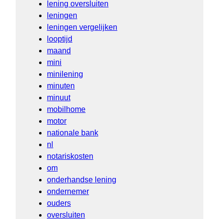
lening oversluiten
leningen
leningen vergelijken
looptijd
maand
mini
minilening
minuten
minuut
mobilhome
motor
nationale bank
nl
notariskosten
om
onderhandse lening
ondernemer
ouders
oversluiten