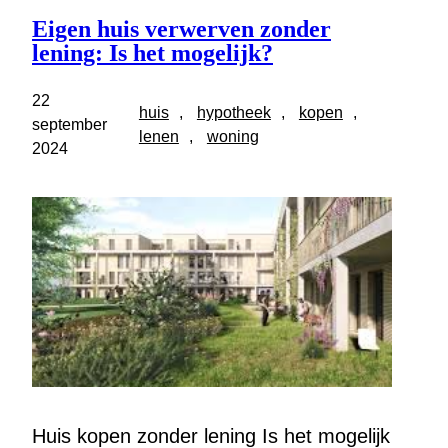
Eigen huis verwerven zonder
lening: Is het mogelijk?
22
huis
, 
hypotheek
, 
kopen
, 
september
lenen
, 
woning
2024
Huis kopen zonder lening Is het mogelijk