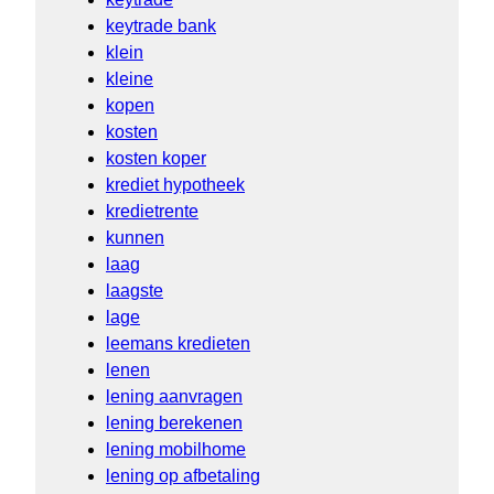
keytrade bank
klein
kleine
kopen
kosten
kosten koper
krediet hypotheek
kredietrente
kunnen
laag
laagste
lage
leemans kredieten
lenen
lening aanvragen
lening berekenen
lening mobilhome
lening op afbetaling