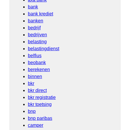
bank
bank krediet
banken
bedrijf
bedrijven
belasting
belastingdienst
belfius
beobank
berekenen
binnen
bkr
bkr direct
bkr registratie
bkr toetsing
bnp
bnp paribas
camper