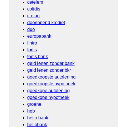
cetelem
cofidis
crelan
doorlopend krediet
duo
europabank
fintro
fortis
fortis bank
geld lenen zonder bank
geld lenen zonder bkr
goedkoopste autolening
goedkoopste hypotheek
goedkope autolening
goedkope hypotheek
groene
heb
hello bank
hellobank