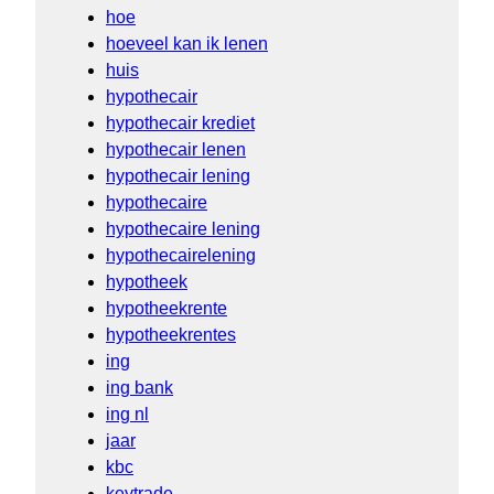
hoe
hoeveel kan ik lenen
huis
hypothecair
hypothecair krediet
hypothecair lenen
hypothecair lening
hypothecaire
hypothecaire lening
hypothecairelening
hypotheek
hypotheekrente
hypotheekrentes
ing
ing bank
ing nl
jaar
kbc
keytrade