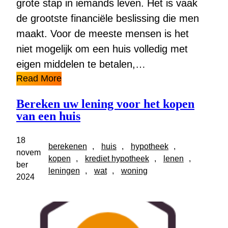
grote stap in iemands leven. Het is vaak
de grootste financiële beslissing die men
maakt. Voor de meeste mensen is het
niet mogelijk om een huis volledig met
eigen middelen te betalen,…
Read More
Bereken uw lening voor het kopen
van een huis
18
berekenen
, 
huis
, 
hypotheek
, 
novem
kopen
, 
krediet hypotheek
, 
lenen
, 
ber
leningen
, 
wat
, 
woning
2024