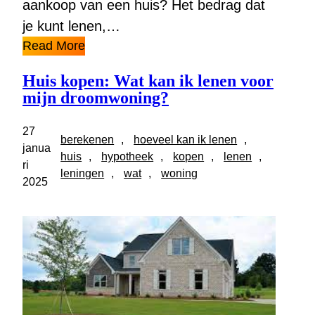
aankoop van een huis? Het bedrag dat
je kunt lenen,…
Read More
Huis kopen: Wat kan ik lenen voor
mijn droomwoning?
27
berekenen
, 
hoeveel kan ik lenen
, 
janua
huis
, 
hypotheek
, 
kopen
, 
lenen
, 
ri
leningen
, 
wat
, 
woning
2025