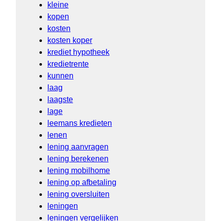
kleine
kopen
kosten
kosten koper
krediet hypotheek
kredietrente
kunnen
laag
laagste
lage
leemans kredieten
lenen
lening aanvragen
lening berekenen
lening mobilhome
lening op afbetaling
lening oversluiten
leningen
leningen vergelijken