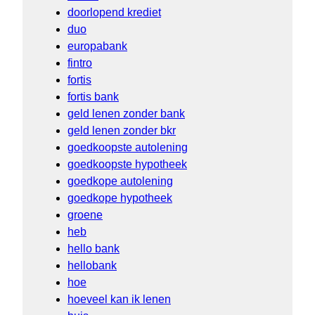
doorlopend krediet
duo
europabank
fintro
fortis
fortis bank
geld lenen zonder bank
geld lenen zonder bkr
goedkoopste autolening
goedkoopste hypotheek
goedkope autolening
goedkope hypotheek
groene
heb
hello bank
hellobank
hoe
hoeveel kan ik lenen