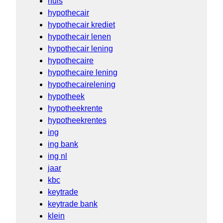
huis
hypothecair
hypothecair krediet
hypothecair lenen
hypothecair lening
hypothecaire
hypothecaire lening
hypothecairelening
hypotheek
hypotheekrente
hypotheekrentes
ing
ing bank
ing nl
jaar
kbc
keytrade
keytrade bank
klein