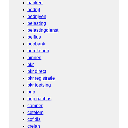
banken
bedrijf
bedrijven
belasting
belastingdienst
belfius
beobank
berekenen
binnen
bkr
bkr direct
bkr registratie
bkr toetsing
bnp
bnp paribas
camper
cetelem
cofidis
crelan