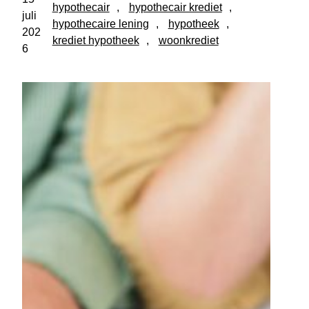
hypothecair
, 
hypothecair krediet
, 
juli
hypothecaire lening
, 
hypotheek
, 
202
krediet hypotheek
, 
woonkrediet
6