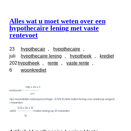
Alles wat u moet weten over een
hypothecaire lening met vaste
rentevoet
23
hypothecair
, 
hypothecaire
, 
juli
hypothecaire lening
, 
hypotheek
, 
krediet
202
hypotheek
, 
rente
, 
vaste rente
, 
6
woonkrediet