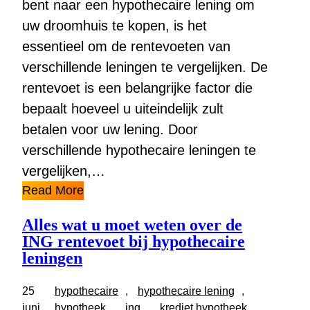
bent naar een hypothecaire lening om
uw droomhuis te kopen, is het
essentieel om de rentevoeten van
verschillende leningen te vergelijken. De
rentevoet is een belangrijke factor die
bepaalt hoeveel u uiteindelijk zult
betalen voor uw lening. Door
verschillende hypothecaire leningen te
vergelijken,…
Read More
Alles wat u moet weten over de
ING rentevoet bij hypothecaire
leningen
25
hypothecaire
, 
hypothecaire lening
, 
juni
hypotheek
, 
ing
, 
krediet hypotheek
, 