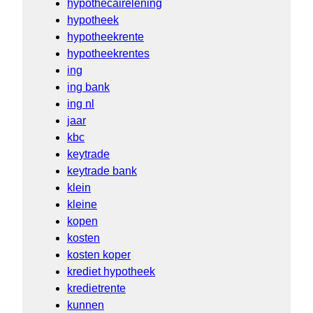
hypothecairelening
hypotheek
hypotheekrente
hypotheekrentes
ing
ing bank
ing nl
jaar
kbc
keytrade
keytrade bank
klein
kleine
kopen
kosten
kosten koper
krediet hypotheek
kredietrente
kunnen