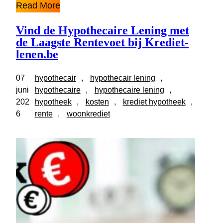
Read More
Vind de Hypothecaire Lening met
de Laagste Rentevoet bij Krediet-
lenen.be
07
hypothecair
, 
hypothecair lening
, 
juni
hypothecaire
, 
hypothecaire lening
, 
202
hypotheek
, 
kosten
, 
krediet hypotheek
, 
6
rente
, 
woonkrediet