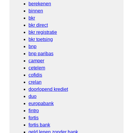
berekenen
binnen
bkr
bkr direct
bkr registratie
bkr toetsing
bnp
bnp paribas
camper
cetelem
cofidis
crelan
doorlopend krediet
duo
europabank
fintro
fortis
fortis bank
geld lenen zonder bank