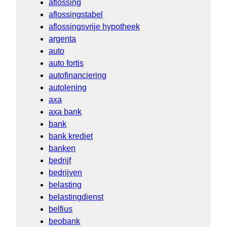
aflossing
aflossingstabel
aflossingsvrije hypotheek
argenta
auto
auto fortis
autofinanciering
autolening
axa
axa bank
bank
bank krediet
banken
bedrijf
bedrijven
belasting
belastingdienst
belfius
beobank