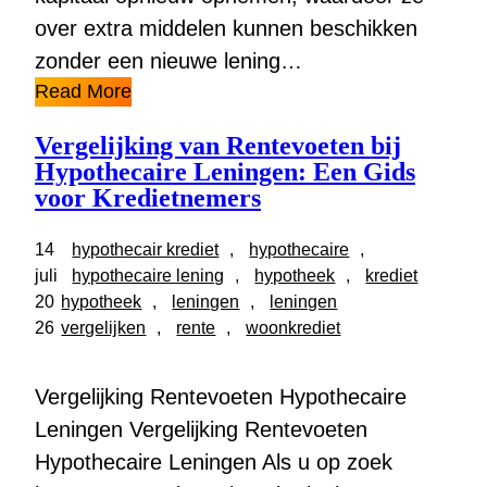
over extra middelen kunnen beschikken
zonder een nieuwe lening…
Read More
Vergelijking van Rentevoeten bij
Hypothecaire Leningen: Een Gids
voor Kredietnemers
14
hypothecair krediet
, 
hypothecaire
, 
juli
hypothecaire lening
, 
hypotheek
, 
krediet
20
hypotheek
, 
leningen
, 
leningen
26
vergelijken
, 
rente
, 
woonkrediet
Vergelijking Rentevoeten Hypothecaire
Leningen Vergelijking Rentevoeten
Hypothecaire Leningen Als u op zoek