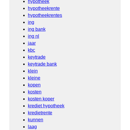
hypotheek
hypotheekrente
hypotheekrentes
ing
ing bank
ing nl
jaar
kbc
keytrade
keytrade bank
klein
kleine
kopen
kosten
kosten koper
krediet hypotheek
kredietrente
kunnen
laag