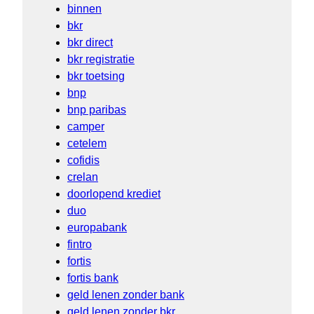
binnen
bkr
bkr direct
bkr registratie
bkr toetsing
bnp
bnp paribas
camper
cetelem
cofidis
crelan
doorlopend krediet
duo
europabank
fintro
fortis
fortis bank
geld lenen zonder bank
geld lenen zonder bkr