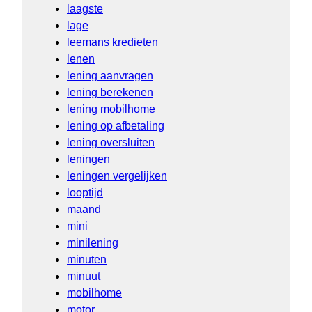
laagste
lage
leemans kredieten
lenen
lening aanvragen
lening berekenen
lening mobilhome
lening op afbetaling
lening oversluiten
leningen
leningen vergelijken
looptijd
maand
mini
minilening
minuten
minuut
mobilhome
motor