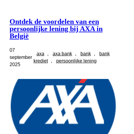
Ontdek de voordelen van een
persoonlijke lening bij AXA in
België
07
axa
, 
axa bank
, 
bank
, 
bank
september
krediet
, 
persoonlijke lening
2025