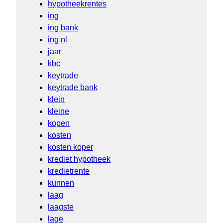
hypotheekrentes
ing
ing bank
ing nl
jaar
kbc
keytrade
keytrade bank
klein
kleine
kopen
kosten
kosten koper
krediet hypotheek
kredietrente
kunnen
laag
laagste
lage