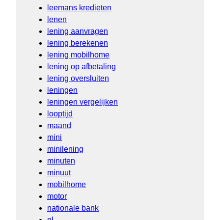
leemans kredieten
lenen
lening aanvragen
lening berekenen
lening mobilhome
lening op afbetaling
lening oversluiten
leningen
leningen vergelijken
looptijd
maand
mini
minilening
minuten
minuut
mobilhome
motor
nationale bank
nl