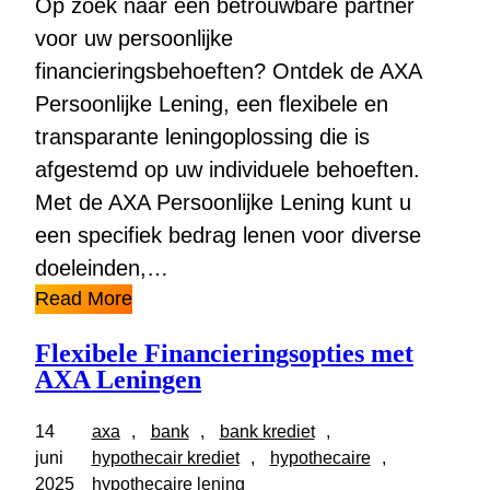
Op zoek naar een betrouwbare partner
voor uw persoonlijke
financieringsbehoeften? Ontdek de AXA
Persoonlijke Lening, een flexibele en
transparante leningoplossing die is
afgestemd op uw individuele behoeften.
Met de AXA Persoonlijke Lening kunt u
een specifiek bedrag lenen voor diverse
doeleinden,…
Read More
Flexibele Financieringsopties met
AXA Leningen
14
axa
, 
bank
, 
bank krediet
, 
juni
hypothecair krediet
, 
hypothecaire
, 
2025
hypothecaire lening