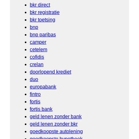
bkr direct
bkr registratie
bkr toetsing
bnp
bnp paribas
camper
cetelem
cofidis
crelan
doorlopend krediet
duo
europabank
fintro
fortis
fortis bank
geld lenen zonder bank
geld lenen zonder bkr
goedkoopste autolening
goedkoopste hypotheek