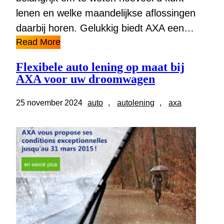
lenen en welke maandelijkse aflossingen
daarbij horen. Gelukkig biedt AXA een…
Read More
Flexibele auto lening op maat bij
AXA voor uw droomwagen
25 november 2024
auto
, 
autolening
, 
axa