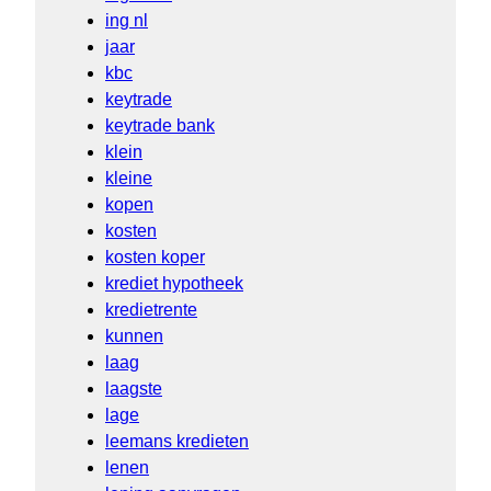
ing nl
jaar
kbc
keytrade
keytrade bank
klein
kleine
kopen
kosten
kosten koper
krediet hypotheek
kredietrente
kunnen
laag
laagste
lage
leemans kredieten
lenen