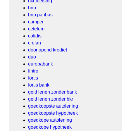
bkr toetsing
bnp
bnp paribas
camper
cetelem
cofidis
crelan
doorlopend krediet
duo
europabank
fintro
fortis
fortis bank
geld lenen zonder bank
geld lenen zonder bkr
goedkoopste autolening
goedkoopste hypotheek
goedkope autolening
goedkope hypotheek