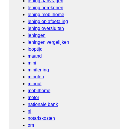
lening aanvragen
lening berekenen
lening mobilhome
lening op afbetaling
lening oversluiten
leningen
leningen vergelijken
looptijd
maand
mini
minilening
minuten
minuut
mobilhome
motor
nationale bank
nl
notariskosten
om