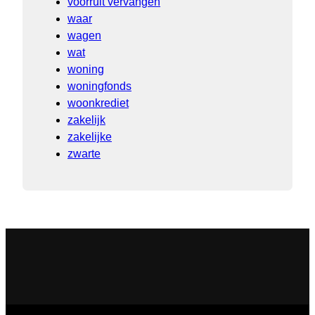
voorruit vervangen
waar
wagen
wat
woning
woningfonds
woonkrediet
zakelijk
zakelijke
zwarte