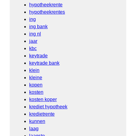
hypotheekrente
hypotheekrentes
ing
ing bank
ing nl
jaar
kbc
keytrade
keytrade bank
klein
kleine
kopen
kosten
kosten koper
krediet hypotheek
kredietrente
kunnen
laag
laagste