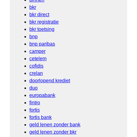
bkr
bkr direct
bkr registratie
bkr toetsing
bnp
bnp paribas
camper
cetelem
cofidis
crelan
doorlopend krediet
duo
europabank
fintro
fortis
fortis bank
geld lenen zonder bank
geld lenen zonder bkr