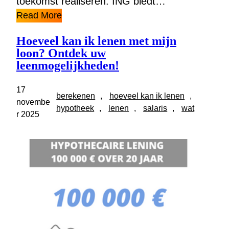
toekomst realiseren. ING biedt…
Read More
Hoeveel kan ik lenen met mijn
loon? Ontdek uw
leenmogelijkheden!
17
berekenen
, 
hoeveel kan ik lenen
, 
novembe
hypotheek
, 
lenen
, 
salaris
, 
wat
r 2025