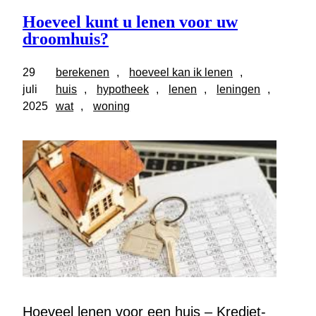
Hoeveel kunt u lenen voor uw
droomhuis?
29
berekenen
, 
hoeveel kan ik lenen
, 
juli
huis
, 
hypotheek
, 
lenen
, 
leningen
, 
2025
wat
, 
woning
Hoeveel lenen voor een huis – Krediet-