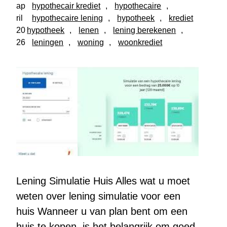
ap
hypothecair krediet
, 
hypothecaire
, 
ril
hypothecaire lening
, 
hypotheek
, 
krediet
20
hypotheek
, 
lenen
, 
lening berekenen
, 
26
leningen
, 
woning
, 
woonkrediet
Lening Simulatie Huis Alles wat u moet
weten over lening simulatie voor een
huis Wanneer u van plan bent om een
huis te kopen, is het belangrijk om goed