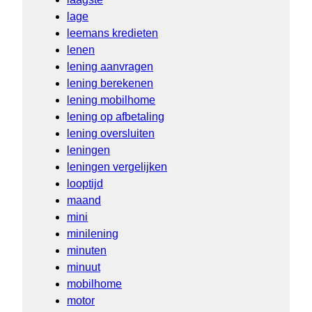
lage
leemans kredieten
lenen
lening aanvragen
lening berekenen
lening mobilhome
lening op afbetaling
lening oversluiten
leningen
leningen vergelijken
looptijd
maand
mini
minilening
minuten
minuut
mobilhome
motor