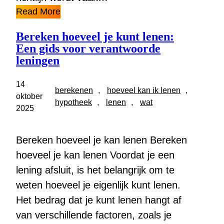
Read More
Bereken hoeveel je kunt lenen:
Een gids voor verantwoorde
leningen
14
berekenen
, 
hoeveel kan ik lenen
, 
oktober
hypotheek
, 
lenen
, 
wat
2025
Bereken hoeveel je kan lenen Bereken
hoeveel je kan lenen Voordat je een
lening afsluit, is het belangrijk om te
weten hoeveel je eigenlijk kunt lenen.
Het bedrag dat je kunt lenen hangt af
van verschillende factoren, zoals je