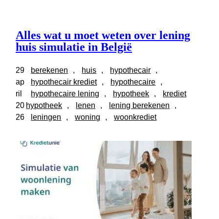
Alles wat u moet weten over lening
huis simulatie in België
29
berekenen
, 
huis
, 
hypothecair
, 
ap
hypothecair krediet
, 
hypothecaire
, 
ril
hypothecaire lening
, 
hypotheek
, 
krediet
20
hypotheek
, 
lenen
, 
lening berekenen
, 
26
leningen
, 
woning
, 
woonkrediet