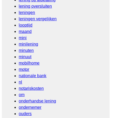
lening oversluiten
leningen
leningen vergelijken
looptijd
maand
mini
minilening
minuten
minuut
mobilhome
motor
nationale bank
nl
notariskosten
om
onderhandse lening
ondernemer
ouders