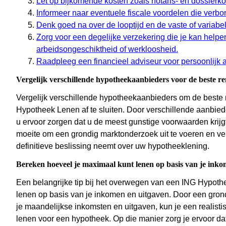
Let op bijkomende kosten zoals notaris- en dossierko
Informeer naar eventuele fiscale voordelen die ver
Denk goed na over de looptijd en de vaste of variabe
Zorg voor een degelijke verzekering die je kan help
arbeidsongeschiktheid of werkloosheid.
Raadpleeg een financieel adviseur voor persoonlijk a
Vergelijk verschillende hypotheekaanbieders voor de beste re
Vergelijk verschillende hypotheekaanbieders om de beste
Hypotheek Lenen af te sluiten. Door verschillende aanbiede
u ervoor zorgen dat u de meest gunstige voorwaarden krijgt d
moeite om een grondig marktonderzoek uit te voeren en ve
definitieve beslissing neemt over uw hypotheeklening.
Bereken hoeveel je maximaal kunt lenen op basis van je inko
Een belangrijke tip bij het overwegen van een ING Hypot
lenen op basis van je inkomen en uitgaven. Door een grondi
je maandelijkse inkomsten en uitgaven, kun je een realisti
lenen voor een hypotheek. Op die manier zorg je ervoor da