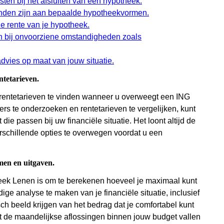
sten bij het afsluiten van een hypotheek.
bonden zijn aan bepaalde hypotheekvormen.
le rente van je hypotheek.
en bij onvoorziene omstandigheden zoals
dvies op maat van jouw situatie.
ntetarieven.
 rentetarieven te vinden wanneer u overweegt een ING
rs te onderzoeken en rentetarieven te vergelijken, kunt
ie passen bij uw financiële situatie. Het loont altijd de
rschillende opties te overwegen voordat u een
men en uitgaven.
heek Lenen is om te berekenen hoeveel je maximaal kunt
ge analyse te maken van je financiële situatie, inclusief
sch beeld krijgen van het bedrag dat je comfortabel kunt
t de maandelijkse aflossingen binnen jouw budget vallen