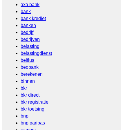
axa bank
bank
bank krediet
banken
bedrijf
bedrijven
belasting
belastingdienst
belfius
beobank
berekenen
binnen
bkr
bkr direct
bkr registratie
bkr toetsing
bnp
bnp paribas
camper