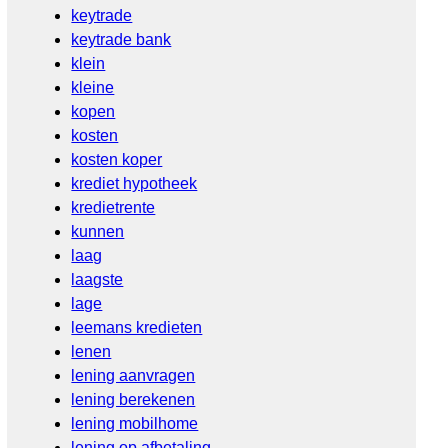
keytrade
keytrade bank
klein
kleine
kopen
kosten
kosten koper
krediet hypotheek
kredietrente
kunnen
laag
laagste
lage
leemans kredieten
lenen
lening aanvragen
lening berekenen
lening mobilhome
lening op afbetaling