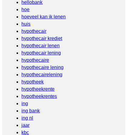
hellobank
hoe
hoeveel kan ik lenen
huis
hypothecair
hypothecair krediet
hypothecair lenen
hypothecair lening
hypothecaire
hypothecaire lening
hypothecairelening
hypotheek
hypotheekrente
hypotheekrentes
ing
ing bank
ing nl
jaar
kbc