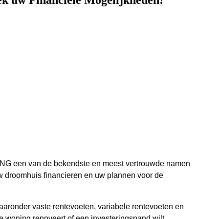
k uw Financiële Mogelijkheden!
is ING een van de bekendste en meest vertrouwde namen
uw droomhuis financieren en uw plannen voor de
aaronder vaste rentevoeten, variabele rentevoeten en
e woning renoveert of een investeringspand wilt