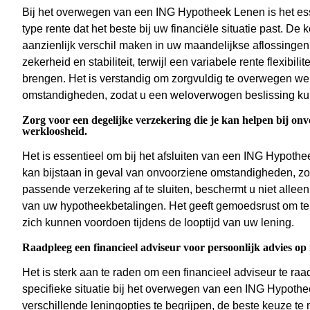
Bij het overwegen van een ING Hypotheek Lenen is het ess
type rente dat het beste bij uw financiële situatie past. De
aanzienlijk verschil maken in uw maandelijkse aflossingen 
zekerheid en stabiliteit, terwijl een variabele rente flexibi
brengen. Het is verstandig om zorgvuldig te overwegen welk
omstandigheden, zodat u een weloverwogen beslissing kunt
Zorg voor een degelijke verzekering die je kan helpen bij on
werkloosheid.
Het is essentieel om bij het afsluiten van een ING Hypothe
kan bijstaan in geval van onvoorziene omstandigheden, zo
passende verzekering af te sluiten, beschermt u niet alleen u
van uw hypotheekbetalingen. Het geeft gemoedsrust om te w
zich kunnen voordoen tijdens de looptijd van uw lening.
Raadpleeg een financieel adviseur voor persoonlijk advies op 
Het is sterk aan te raden om een financieel adviseur te ra
specifieke situatie bij het overwegen van een ING Hypoth
verschillende leningopties te begrijpen, de beste keuze te