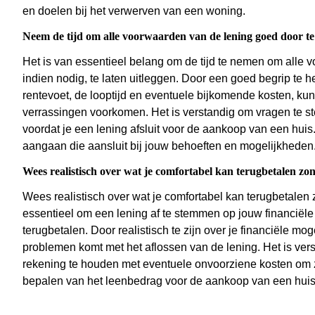
en doelen bij het verwerven van een woning.
Neem de tijd om alle voorwaarden van de lening goed door te 
Het is van essentieel belang om de tijd te nemen om alle 
indien nodig, te laten uitleggen. Door een goed begrip te
rentevoet, de looptijd en eventuele bijkomende kosten,
verrassingen voorkomen. Het is verstandig om vragen te st
voordat je een lening afsluit voor de aankoop van een huis
aangaan die aansluit bij jouw behoeften en mogelijkheden
Wees realistisch over wat je comfortabel kan terugbetalen zon
Wees realistisch over wat je comfortabel kan terugbetalen 
essentieel om een lening af te stemmen op jouw financiële s
terugbetalen. Door realistisch te zijn over je financiële mo
problemen komt met het aflossen van de lening. Het is v
rekening te houden met eventuele onvoorziene kosten om 
bepalen van het leenbedrag voor de aankoop van een huis