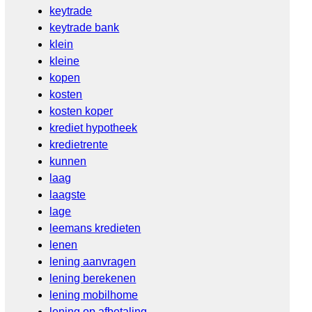
keytrade
keytrade bank
klein
kleine
kopen
kosten
kosten koper
krediet hypotheek
kredietrente
kunnen
laag
laagste
lage
leemans kredieten
lenen
lening aanvragen
lening berekenen
lening mobilhome
lening op afbetaling