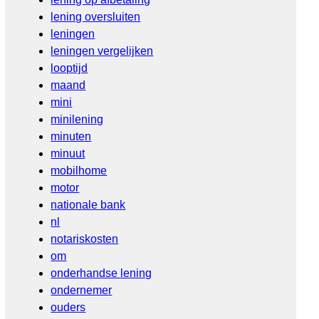
lening oversluiten
leningen
leningen vergelijken
looptijd
maand
mini
minilening
minuten
minuut
mobilhome
motor
nationale bank
nl
notariskosten
om
onderhandse lening
ondernemer
ouders