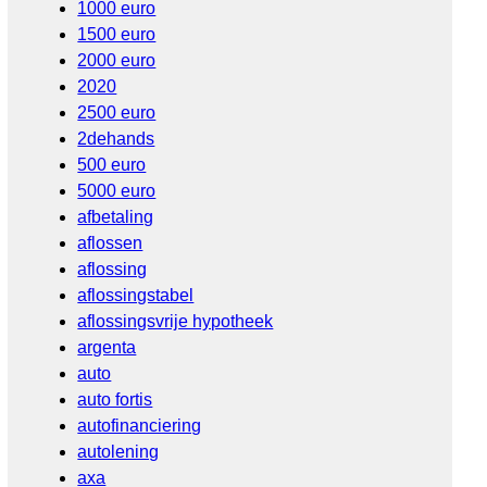
1000 euro
1500 euro
2000 euro
2020
2500 euro
2dehands
500 euro
5000 euro
afbetaling
aflossen
aflossing
aflossingstabel
aflossingsvrije hypotheek
argenta
auto
auto fortis
autofinanciering
autolening
axa