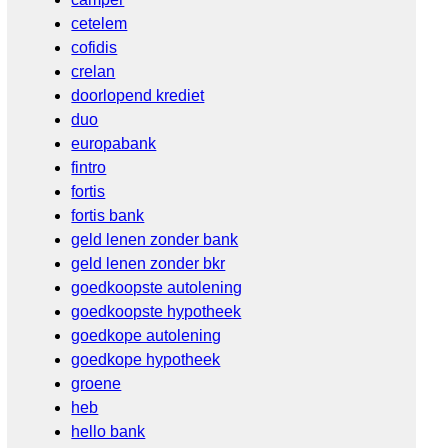
cetelem
cofidis
crelan
doorlopend krediet
duo
europabank
fintro
fortis
fortis bank
geld lenen zonder bank
geld lenen zonder bkr
goedkoopste autolening
goedkoopste hypotheek
goedkope autolening
goedkope hypotheek
groene
heb
hello bank