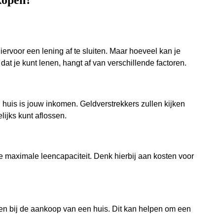
 kopen?
ervoor een lening af te sluiten. Maar hoeveel kan je
at je kunt lenen, hangt af van verschillende factoren.
n huis is jouw inkomen. Geldverstrekkers zullen kijken
ijks kunt aflossen.
e maximale leencapaciteit. Denk hierbij aan kosten voor
ngen bij de aankoop van een huis. Dit kan helpen om een