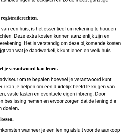
registratierechten.
 van een huis, is het essentieel om rekening te houden
chten. Deze extra kosten kunnen aanzienlijk zijn en
erekening. Het is verstandig om deze bijkomende kosten
rijgt van wat je daadwerkelijk kunt lenen en welk huis
el je verantwoord kan lenen.
l adviseur om te bepalen hoeveel je verantwoord kunt
ur kan je helpen om een duidelijk beeld te krijgen van
en, vaste lasten en eventuele eigen inbreng. Door
n beslissing nemen en ervoor zorgen dat de lening die
en doelen.
lossen.
 inkomsten wanneer je een lening afsluit voor de aankoop