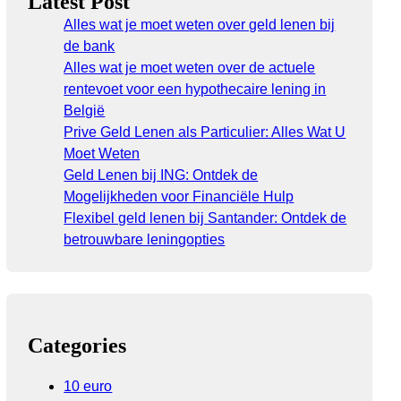
Latest Post
Alles wat je moet weten over geld lenen bij
de bank
Alles wat je moet weten over de actuele
rentevoet voor een hypothecaire lening in
België
Prive Geld Lenen als Particulier: Alles Wat U
Moet Weten
Geld Lenen bij ING: Ontdek de
Mogelijkheden voor Financiële Hulp
Flexibel geld lenen bij Santander: Ontdek de
betrouwbare leningopties
Categories
10 euro