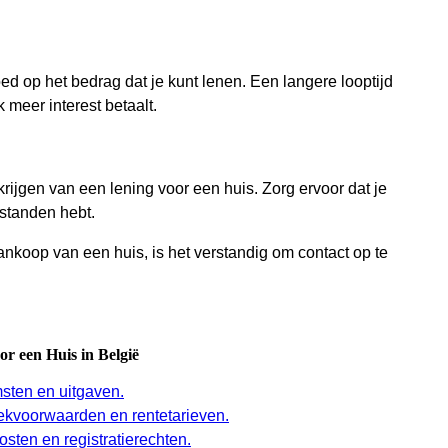
ed op het bedrag dat je kunt lenen. Een langere looptijd
 meer interest betaalt.
krijgen van een lening voor een huis. Zorg ervoor dat je
rstanden hebt.
ankoop van een huis, is het verstandig om contact op te
r een Huis in België
sten en uitgaven.
eekvoorwaarden en rentetarieven.
sten en registratierechten.