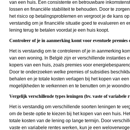
van een huis. Een consistente en betrouwbare inkomstenstro
lossen en financiële stabiliteit te behouden. Door te zorg
het risico op betalingsproblemen en vergroot je de kans op
verstandig om je financiële situatie goed te evalueren en 
lening terug te betalen voordat je een huis koopt.
Controleer of je in aanmerking komt voor eventuele premies 
Het is verstandig om te controleren of je in aanmerking ko
van een woning. In België zijn er verschillende instanties
kopers van een huis, zoals premies voor energiebesparend
Door te onderzoeken welke premies of subsidies beschikbaar
behalen en je totale kosten verlagen bij het kopen van ee
mogelijkheden te verkennen en te benutten om je woondro
Vergelijk verschillende types leningen (bv. vaste of variabele r
Het is verstandig om verschillende soorten leningen te verg
om de beste optie te kiezen bij het kopen van een huis. He
totale kosten van de lening op lange termijn. Door verschi
vaste en variabele rentes werken, kun je een weloverwogen 