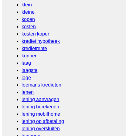
klein
kleine
kopen
kosten
kosten koper
krediet hypotheek
kredietrente
kunnen
laag
laagste
lage
leemans kredieten
lenen
lening aanvragen
lening berekenen
lening mobilhome
lening op afbetaling
lening oversluiten
leningen