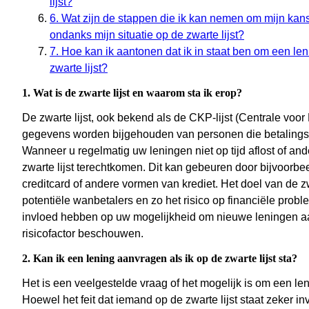
lijst?
6. Wat zijn de stappen die ik kan nemen om mijn kans
ondanks mijn situatie op de zwarte lijst?
7. Hoe kan ik aantonen dat ik in staat ben om een len
zwarte lijst?
1. Wat is de zwarte lijst en waarom sta ik erop?
De zwarte lijst, ook bekend als de CKP-lijst (Centrale voor 
gegevens worden bijgehouden van personen die betalingsa
Wanneer u regelmatig uw leningen niet op tijd aflost of and
zwarte lijst terechtkomen. Dit kan gebeuren door bijvoorbe
creditcard of andere vormen van krediet. Het doel van de z
potentiële wanbetalers en zo het risico op financiële proble
invloed hebben op uw mogelijkheid om nieuwe leningen aan
risicofactor beschouwen.
2. Kan ik een lening aanvragen als ik op de zwarte lijst sta?
Het is een veelgestelde vraag of het mogelijk is om een len
Hoewel het feit dat iemand op de zwarte lijst staat zeker 