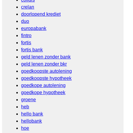
crelan
doorlopend krediet
duo
europabank
fintro
fortis
fortis bank
geld lenen zonder bank
geld lenen zonder bkr
goedkoopste autolening
goedkoopste hypotheek
goedkope autolening
goedkope hypotheek
groene
heb
hello bank
hellobank
hoe