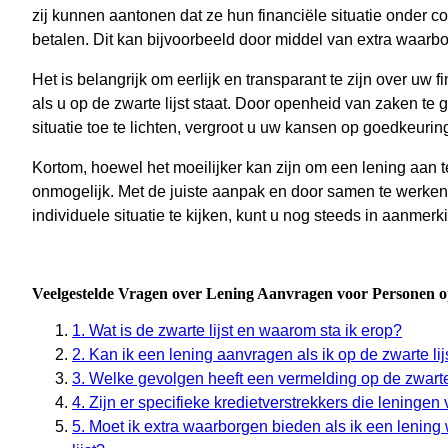
zij kunnen aantonen dat ze hun financiële situatie onder co
betalen. Dit kan bijvoorbeeld door middel van extra waarb
Het is belangrijk om eerlijk en transparant te zijn over uw 
als u op de zwarte lijst staat. Door openheid van zaken te
situatie toe te lichten, vergroot u uw kansen op goedkeurin
Kortom, hoewel het moeilijker kan zijn om een lening aan te
onmogelijk. Met de juiste aanpak en door samen te werken 
individuele situatie te kijken, kunt u nog steeds in aanmer
Veelgestelde Vragen over Lening Aanvragen voor Personen op
1. Wat is de zwarte lijst en waarom sta ik erop?
2. Kan ik een lening aanvragen als ik op de zwarte lij
3. Welke gevolgen heeft een vermelding op de zwarte 
4. Zijn er specifieke kredietverstrekkers die leninge
5. Moet ik extra waarborgen bieden als ik een lenin