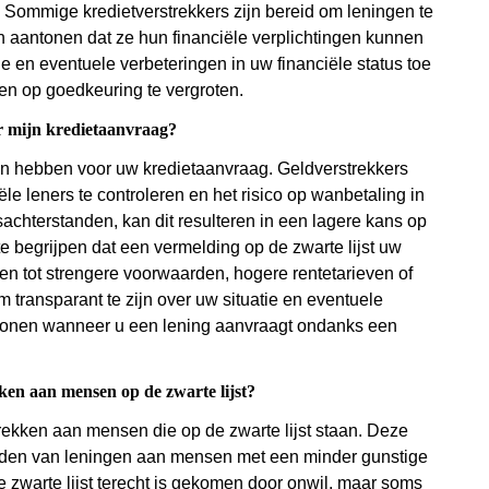
s. Sommige kredietverstrekkers zijn bereid om leningen te
en aantonen dat ze hun financiële verplichtingen kunnen
ie en eventuele verbeteringen in uw financiële status toe
sen op goedkeuring te vergroten.
or mijn kredietaanvraag?
gen hebben voor uw kredietaanvraag. Geldverstrekkers
le leners te controleren en het risico op wanbetaling in
gsachterstanden, kan dit resulteren in een lagere kans op
e begrijpen dat een vermelding op de zwarte lijst uw
en tot strengere voorwaarden, hogere rentetarieven of
m transparant te zijn over uw situatie en eventuele
e tonen wanneer u een lening aanvraagt ondanks een
kken aan mensen op de zwarte lijst?
strekken aan mensen die op de zwarte lijst staan. Deze
bieden van leningen aan mensen met een minder gunstige
de zwarte lijst terecht is gekomen door onwil, maar soms