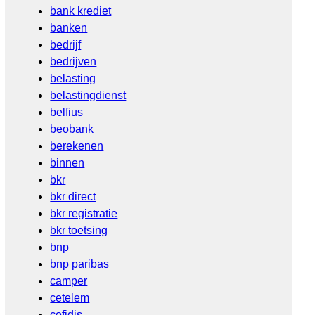
bank krediet
banken
bedrijf
bedrijven
belasting
belastingdienst
belfius
beobank
berekenen
binnen
bkr
bkr direct
bkr registratie
bkr toetsing
bnp
bnp paribas
camper
cetelem
cofidis