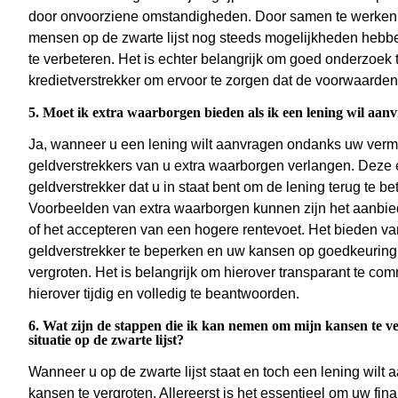
door onvoorziene omstandigheden. Door samen te werken m
mensen op de zwarte lijst nog steeds mogelijkheden hebben
te verbeteren. Het is echter belangrijk om goed onderzoek t
kredietverstrekker om ervoor te zorgen dat de voorwaarden ee
5. Moet ik extra waarborgen bieden als ik een lening wil aan
Ja, wanneer u een lening wilt aanvragen ondanks uw vermeld
geldverstrekkers van u extra waarborgen verlangen. Deze 
geldverstrekker dat u in staat bent om de lening terug te 
Voorbeelden van extra waarborgen kunnen zijn het aanbied
of het accepteren van een hogere rentevoet. Het bieden va
geldverstrekker te beperken en uw kansen op goedkeuring v
vergroten. Het is belangrijk om hierover transparant te c
hierover tijdig en volledig te beantwoorden.
6. Wat zijn de stappen die ik kan nemen om mijn kansen te v
situatie op de zwarte lijst?
Wanneer u op de zwarte lijst staat en toch een lening wilt
kansen te vergroten. Allereerst is het essentieel om uw fina