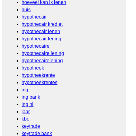
hoeveel kan ik lenen
huis
hypothecair
hypothecair krediet
hypothecair lenen
hypothecair lening
hypothecaire
hypothecaire lening
hypothecairelening
hypotheek
hypotheekrente
hypotheekrentes
ing
ing bank
ing nl
jaar
kbc
keytrade
keytrade bank