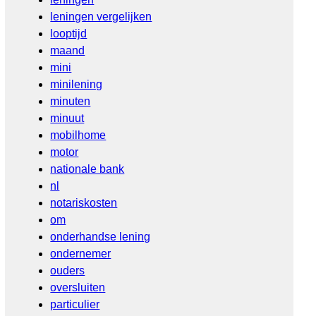
leningen vergelijken
looptijd
maand
mini
minilening
minuten
minuut
mobilhome
motor
nationale bank
nl
notariskosten
om
onderhandse lening
ondernemer
ouders
oversluiten
particulier