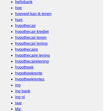
hellobank
hoe
hoeveel kan ik lenen
huis
hypothecair
hypothecair krediet
hypothecair lenen
hypothecair lening
hypothecaire
hypothecaire lening
hypothecairelening
hypotheek
hypotheekrente
hypotheekrentes
ing
ing bank
ing nl
jaar
kbc