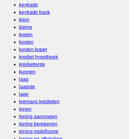
keytrade
keytrade bank
klein
kleine
kopen
kosten
kosten koper
krediet hypotheek
kredietrente
kunnen
laag
laagste
lage
leemans kredieten
lenen
lening aanvragen
lening berekenen
lening mobilhome
lening op afbetaling