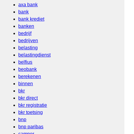
axa bank
bank
bank krediet
banken
bedrijf
bedrijven
belasting
belastingdienst
belfius
beobank
berekenen
binnen
bkr
bkr direct
bkr registratie
bkr toetsing
bnp
bnp paribas
camper