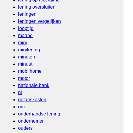
lening oversluiten
leningen
leningen vergelijken
looptijd
maand
mini
minilening
minuten
minuut
mobilhome
motor
nationale bank
nl
notariskosten
om
onderhandse lening
ondernemer
ouders