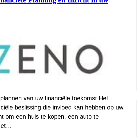
nanciële Planning en Inzicht in uw
t plannen van uw financiële toekomst Het
anciële beslissing die invloed kan hebben op uw
nt om een huis te kopen, een auto te
 het…