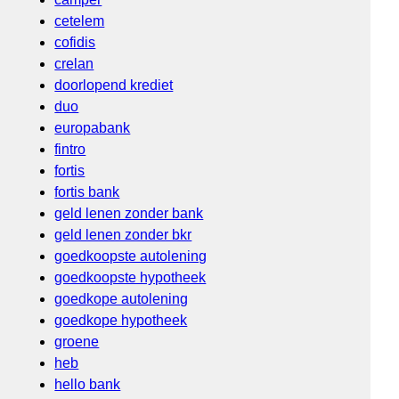
cetelem
cofidis
crelan
doorlopend krediet
duo
europabank
fintro
fortis
fortis bank
geld lenen zonder bank
geld lenen zonder bkr
goedkoopste autolening
goedkoopste hypotheek
goedkope autolening
goedkope hypotheek
groene
heb
hello bank