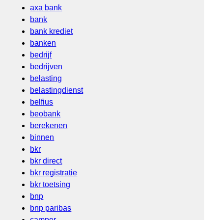
axa bank
bank
bank krediet
banken
bedrijf
bedrijven
belasting
belastingdienst
belfius
beobank
berekenen
binnen
bkr
bkr direct
bkr registratie
bkr toetsing
bnp
bnp paribas
camper