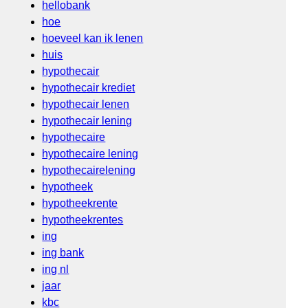
hellobank
hoe
hoeveel kan ik lenen
huis
hypothecair
hypothecair krediet
hypothecair lenen
hypothecair lening
hypothecaire
hypothecaire lening
hypothecairelening
hypotheek
hypotheekrente
hypotheekrentes
ing
ing bank
ing nl
jaar
kbc