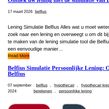
Ontdek uw lening met de simulatie van B
17 maart 2026
belfius
Lening Simulatie Belfius Alles wat u moet weten
zoek naar een lening en overweegt u om dit bij
te maken van de lening simulatie tool die Belf
een eenvoudige manier…
Read More
Belfius Simulatie Persoonlijke Lening:
Belfius
07 september
belfius
, 
hypothecair
, 
hypothecair kred
2024
berekenen
, 
persoonlijke lening