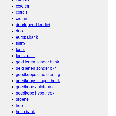
cetelem
cofidis
crelan
doorlopend krediet
duo
europabank
fintro
fortis
fortis bank
geld lenen zonder bank
geld lenen zonder bkr
goedkoopste autolening
goedkoopste hypotheek
goedkope autolening
goedkope hypotheek
groene
heb
hello bank