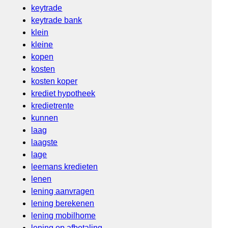
keytrade
keytrade bank
klein
kleine
kopen
kosten
kosten koper
krediet hypotheek
kredietrente
kunnen
laag
laagste
lage
leemans kredieten
lenen
lening aanvragen
lening berekenen
lening mobilhome
lening op afbetaling