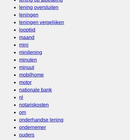
lening oversluiten
leningen
leningen vergelijken
looptijd
maand
mini
minilening
minuten
minuut
mobilhome
motor
nationale bank
nl
notariskosten
om
onderhandse lening
ondernemer
ouders