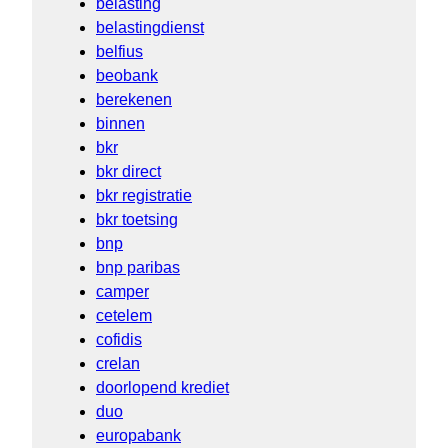
belasting
belastingdienst
belfius
beobank
berekenen
binnen
bkr
bkr direct
bkr registratie
bkr toetsing
bnp
bnp paribas
camper
cetelem
cofidis
crelan
doorlopend krediet
duo
europabank