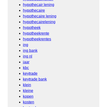
hypothecair lening
hypothecaire
hypothecaire lening
hypothecairelening
hypotheek
hypotheekrente
hypotheekrentes
ing
ing bank
ing nl
jaar
kbc
keytrade
keytrade bank
klein
kleine
kopen
kosten