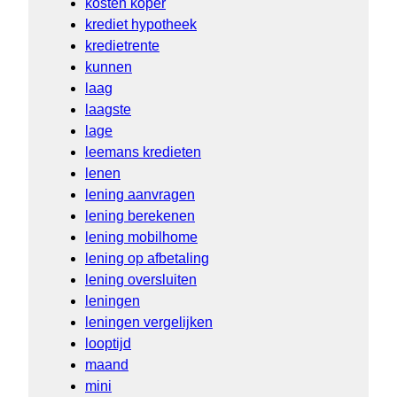
kosten koper
krediet hypotheek
kredietrente
kunnen
laag
laagste
lage
leemans kredieten
lenen
lening aanvragen
lening berekenen
lening mobilhome
lening op afbetaling
lening oversluiten
leningen
leningen vergelijken
looptijd
maand
mini