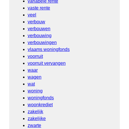
variabele rente
vaste rente
veel
verbouw
verbouwen
verbouwing
verbouwingen
vlaams woningfonds
voorruit
voorruit vervangen
waar
wagen
wat
woning
woningfonds
woonkrediet
zakelijk
zakelijke
zwarte