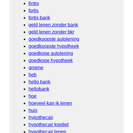
fintro
fortis
fortis bank
geld lenen zonder bank
geld lenen zonder bkr
goedkoopste autolening
goedkoopste hypotheek
goedkope autolening
goedkope hypotheek
groene
heb
hello bank
hellobank
hoe
hoeveel kan ik lenen
huis
hypothecair
hypothecair krediet
hypothecair lenen