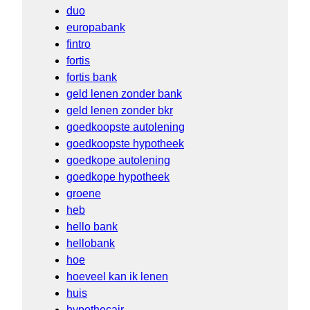
duo
europabank
fintro
fortis
fortis bank
geld lenen zonder bank
geld lenen zonder bkr
goedkoopste autolening
goedkoopste hypotheek
goedkope autolening
goedkope hypotheek
groene
heb
hello bank
hellobank
hoe
hoeveel kan ik lenen
huis
hypothecair