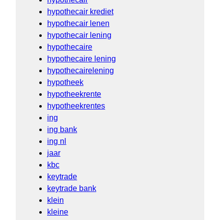
hypothecair krediet
hypothecair lenen
hypothecair lening
hypothecaire
hypothecaire lening
hypothecairelening
hypotheek
hypotheekrente
hypotheekrentes
ing
ing bank
ing nl
jaar
kbc
keytrade
keytrade bank
klein
kleine