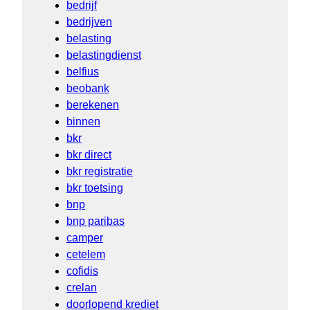
bedrijf
bedrijven
belasting
belastingdienst
belfius
beobank
berekenen
binnen
bkr
bkr direct
bkr registratie
bkr toetsing
bnp
bnp paribas
camper
cetelem
cofidis
crelan
doorlopend krediet