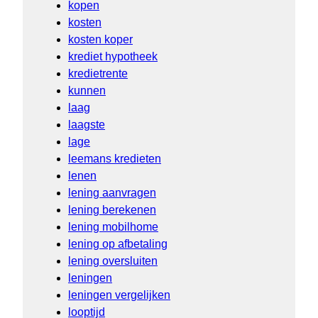
kopen
kosten
kosten koper
krediet hypotheek
kredietrente
kunnen
laag
laagste
lage
leemans kredieten
lenen
lening aanvragen
lening berekenen
lening mobilhome
lening op afbetaling
lening oversluiten
leningen
leningen vergelijken
looptijd