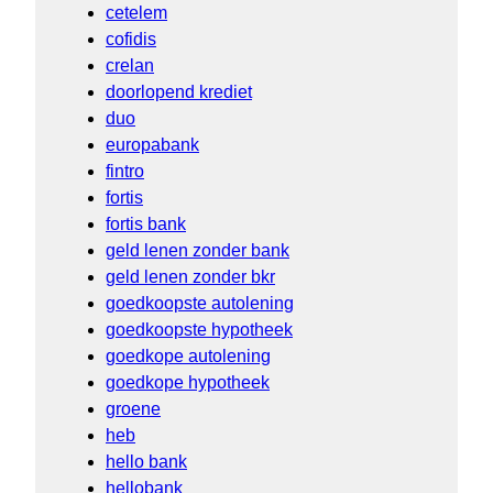
cetelem
cofidis
crelan
doorlopend krediet
duo
europabank
fintro
fortis
fortis bank
geld lenen zonder bank
geld lenen zonder bkr
goedkoopste autolening
goedkoopste hypotheek
goedkope autolening
goedkope hypotheek
groene
heb
hello bank
hellobank