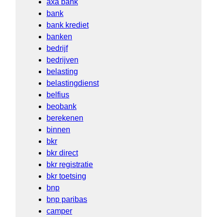
axa bank
bank
bank krediet
banken
bedrijf
bedrijven
belasting
belastingdienst
belfius
beobank
berekenen
binnen
bkr
bkr direct
bkr registratie
bkr toetsing
bnp
bnp paribas
camper