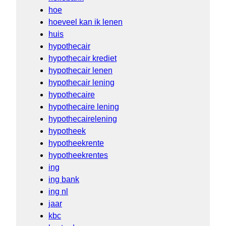
hoe
hoeveel kan ik lenen
huis
hypothecair
hypothecair krediet
hypothecair lenen
hypothecair lening
hypothecaire
hypothecaire lening
hypothecairelening
hypotheek
hypotheekrente
hypotheekrentes
ing
ing bank
ing nl
jaar
kbc