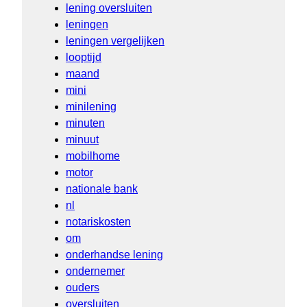
lening oversluiten
leningen
leningen vergelijken
looptijd
maand
mini
minilening
minuten
minuut
mobilhome
motor
nationale bank
nl
notariskosten
om
onderhandse lening
ondernemer
ouders
oversluiten