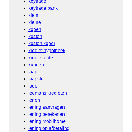
keytrade
keytrade bank
klein
kleine
kopen
kosten
kosten koper
krediet hypotheek
kredietrente
kunnen
laag
laagste
lage
leemans kredieten
lenen
lening aanvragen
lening berekenen
lening mobilhome
lening op afbetaling