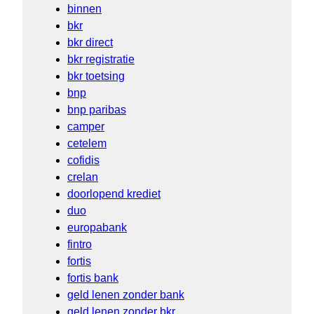
binnen
bkr
bkr direct
bkr registratie
bkr toetsing
bnp
bnp paribas
camper
cetelem
cofidis
crelan
doorlopend krediet
duo
europabank
fintro
fortis
fortis bank
geld lenen zonder bank
geld lenen zonder bkr