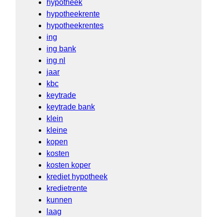
hypotheek
hypotheekrente
hypotheekrentes
ing
ing bank
ing nl
jaar
kbc
keytrade
keytrade bank
klein
kleine
kopen
kosten
kosten koper
krediet hypotheek
kredietrente
kunnen
laag