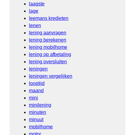
laagste
lage
leemans kredieten
lenen
lening aanvragen
lening berekenen
lening mobilhome
lening op afbetaling
lening oversluiten
leningen
leningen vergelijken
looptijd
maand
mini
minilening
minuten
minuut
mobilhome
motor