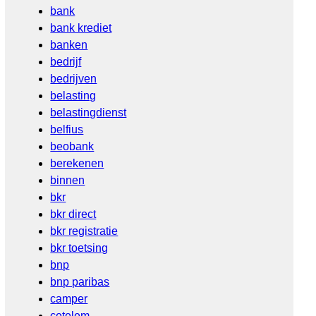
bank
bank krediet
banken
bedrijf
bedrijven
belasting
belastingdienst
belfius
beobank
berekenen
binnen
bkr
bkr direct
bkr registratie
bkr toetsing
bnp
bnp paribas
camper
cetelem