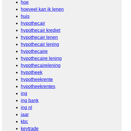
hoe
hoeveel kan ik lenen
huis
hypothecair
hypothecair krediet
hypothecair lenen
hypothecair lening
hypothecaire
hypothecaire lening
hypothecairelening
hypotheek
hypotheekrente
hypotheekrentes
ing
ing bank
ing nl
jaar
kbc
keytrade