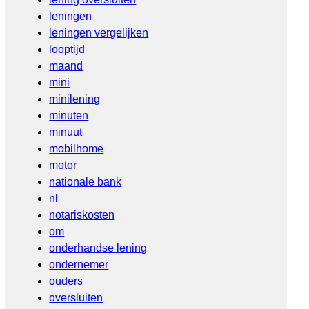
leningen
leningen vergelijken
looptijd
maand
mini
minilening
minuten
minuut
mobilhome
motor
nationale bank
nl
notariskosten
om
onderhandse lening
ondernemer
ouders
oversluiten