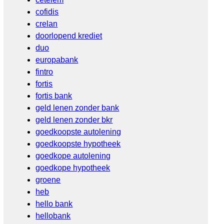
cofidis
crelan
doorlopend krediet
duo
europabank
fintro
fortis
fortis bank
geld lenen zonder bank
geld lenen zonder bkr
goedkoopste autolening
goedkoopste hypotheek
goedkope autolening
goedkope hypotheek
groene
heb
hello bank
hellobank