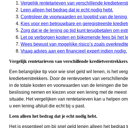
Vergelijk rentetarieven van verschillende kredietverst
Leen alleen het bedrag dat je echt nodig hebt.
Controleer de voorwaarden en looptijd van de lening
Kies voor een betrouwbare en geregistreerde kredietv
Zorg dat je de lening op tijd kunt terugbetalen om ex
Let op verborgen kosten en bijkomende fees bij het l
Wees bewust van mogelijke risico’s zoals overkredite
Vraag advies aan een financieel expert indien nodig.
Vergelijk rentetarieven van verschillende kredietverstrekkers
Een belangrijke tip voor wie snel geld wil lenen, is het ver
kredietverstrekkers. Door de rentevoeten van verschillende 
in de totale kosten en voorwaarden van de leningen die b
beslissing nemen en kiezen voor een lening met de meest 
situatie. Het vergelijken van rentetarieven kan u helpen o
u een lening afsluit die echt bij u past.
Leen alleen het bedrag dat je echt nodig hebt.
Het is essentieel om bij snel geld lenen alleen het bedrag 