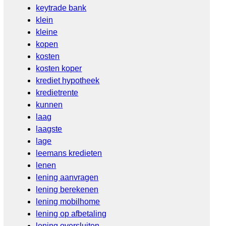
keytrade bank
klein
kleine
kopen
kosten
kosten koper
krediet hypotheek
kredietrente
kunnen
laag
laagste
lage
leemans kredieten
lenen
lening aanvragen
lening berekenen
lening mobilhome
lening op afbetaling
lening oversluiten