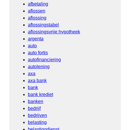
afbetaling
aflossen
aflossing
aflossingstabel
aflossingsvrije hypotheek
argenta
auto
auto fortis
autofinanciering
autolening
axa
axa bank
bank
bank krediet
banken
bedrijf
bedrijven
belasting
belastingdienst