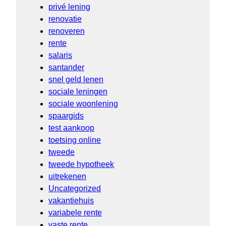
privé lening
renovatie
renoveren
rente
salaris
santander
snel geld lenen
sociale leningen
sociale woonlening
spaargids
test aankoop
toetsing online
tweede
tweede hypotheek
uitrekenen
Uncategorized
vakantiehuis
variabele rente
vaste rente