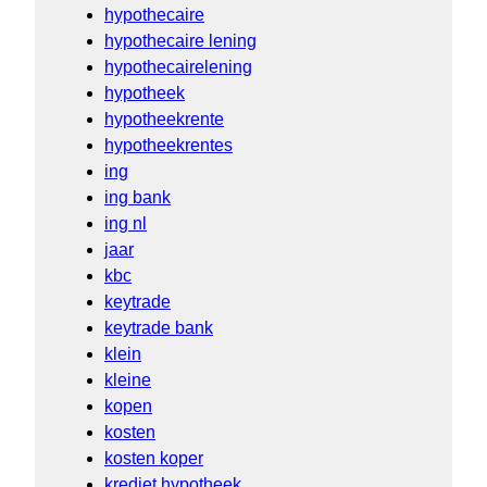
hypothecaire
hypothecaire lening
hypothecairelening
hypotheek
hypotheekrente
hypotheekrentes
ing
ing bank
ing nl
jaar
kbc
keytrade
keytrade bank
klein
kleine
kopen
kosten
kosten koper
krediet hypotheek