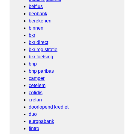
belfius
beobank
berekenen
binnen
bkr
bkr direct
bkr registratie
bkr toetsing
bnp
bnp paribas
camper
cetelem
cofidis
crelan
doorlopend krediet
duo
europabank
fintro