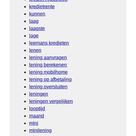
kredietrente
kunnen
laag
laagste
lage
leemans kredieten
lenen
lening aanvragen
lening berekenen
lening mobilhome
lening op afbetaling
lening oversluiten
leningen
leningen vergelijken
looptijd
maand
mini
minilening