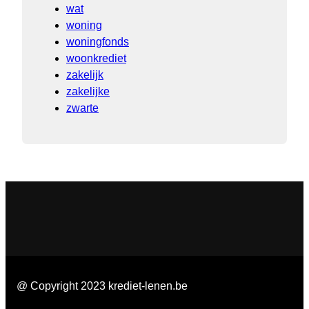
wat
woning
woningfonds
woonkrediet
zakelijk
zakelijke
zwarte
@ Copyright 2023 krediet-lenen.be