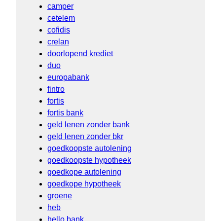
camper
cetelem
cofidis
crelan
doorlopend krediet
duo
europabank
fintro
fortis
fortis bank
geld lenen zonder bank
geld lenen zonder bkr
goedkoopste autolening
goedkoopste hypotheek
goedkope autolening
goedkope hypotheek
groene
heb
hello bank