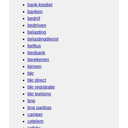
bank krediet
banken
bedrijf
bedrijven
belasting
belastingdienst
belfius
beobank
berekenen
binnen
bkr
bkr direct
bkr registratie
bkr toetsing
bnp
bnp paribas
camper
cetelem