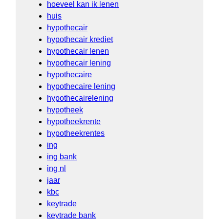
hoeveel kan ik lenen
huis
hypothecair
hypothecair krediet
hypothecair lenen
hypothecair lening
hypothecaire
hypothecaire lening
hypothecairelening
hypotheek
hypotheekrente
hypotheekrentes
ing
ing bank
ing nl
jaar
kbc
keytrade
keytrade bank