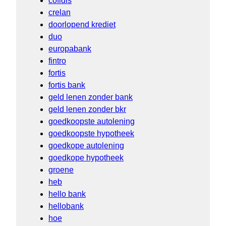
cofidis
crelan
doorlopend krediet
duo
europabank
fintro
fortis
fortis bank
geld lenen zonder bank
geld lenen zonder bkr
goedkoopste autolening
goedkoopste hypotheek
goedkope autolening
goedkope hypotheek
groene
heb
hello bank
hellobank
hoe