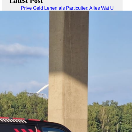
Latest Post
Prive Geld Lenen als Particulier: Alles Wat U
Moet Weten
Geld Lenen bij ING: Ontdek de
Mogelijkheden voor Financiële Hulp
Flexibel geld lenen bij Santander: Ontdek de
betrouwbare leningopties
Vergeet niet: Geld Lenen Kost Ook Geld!
Financiële overwegingen: Geld lenen van
een privé persoon – Voor- en nadelen belicht
Categories
10 euro
1000 euro
1500 euro