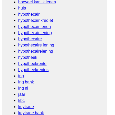
hoeveel kan ik lenen
huis
hypothecair
hypothecair krediet
hypothecair lenen
hypothecair lening
hypothecaire
hypothecaire lening
hypothecairelening
hypotheek
hypotheekrente
hypotheekrentes
ing
ing bank
ing nl
jaar
kbc
keytrade
keytrade bank