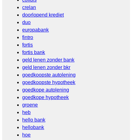
crelan
doorlopend krediet
duo
europabank
fintro
fortis
fortis bank
geld lenen zonder bank
geld lenen zonder bkr
goedkoopste autolening
goedkoopste hypotheek
goedkope autolening
goedkope hypotheek
groene
heb
hello bank
hellobank
hoe