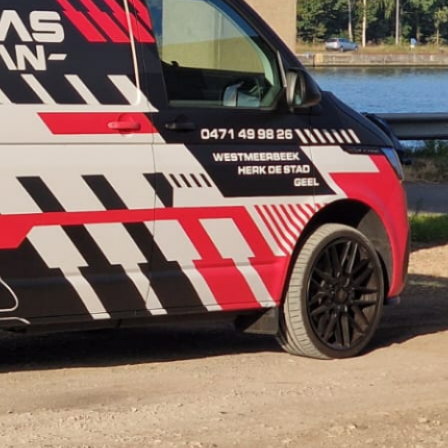
2000 euro
2020
2500 euro
2dehands
500 euro
5000 euro
afbetaling
aflossen
aflossing
aflossingstabel
aflossingsvrije hypotheek
argenta
auto
auto fortis
autofinanciering
autolening
axa
axa bank
bank