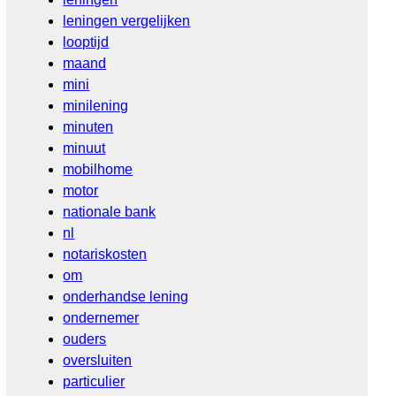
leningen vergelijken
looptijd
maand
mini
minilening
minuten
minuut
mobilhome
motor
nationale bank
nl
notariskosten
om
onderhandse lening
ondernemer
ouders
oversluiten
particulier