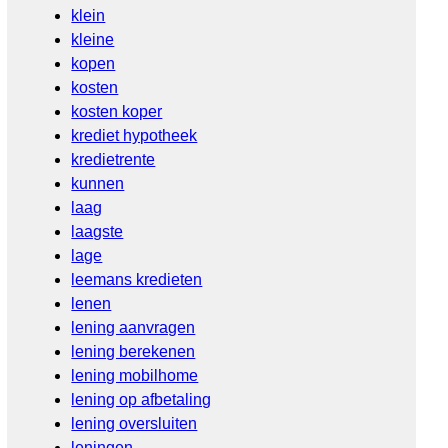
klein
kleine
kopen
kosten
kosten koper
krediet hypotheek
kredietrente
kunnen
laag
laagste
lage
leemans kredieten
lenen
lening aanvragen
lening berekenen
lening mobilhome
lening op afbetaling
lening oversluiten
leningen