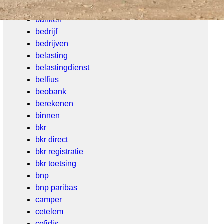
bank krediet
banken
bedrijf
bedrijven
belasting
belastingdienst
belfius
beobank
berekenen
binnen
bkr
bkr direct
bkr registratie
bkr toetsing
bnp
bnp paribas
camper
cetelem
cofidis