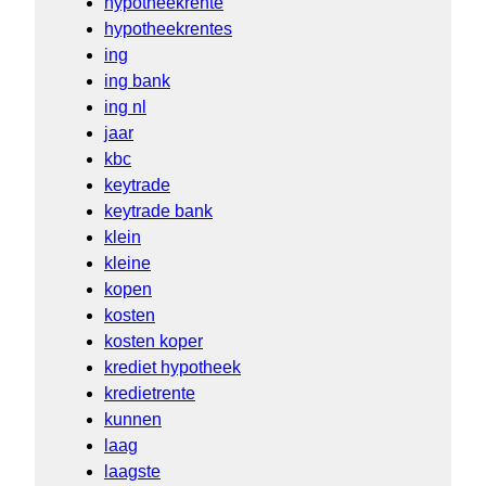
hypotheekrente
hypotheekrentes
ing
ing bank
ing nl
jaar
kbc
keytrade
keytrade bank
klein
kleine
kopen
kosten
kosten koper
krediet hypotheek
kredietrente
kunnen
laag
laagste