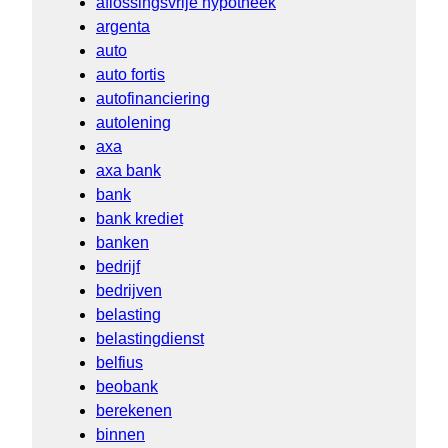
aflossingsvrije hypotheek
argenta
auto
auto fortis
autofinanciering
autolening
axa
axa bank
bank
bank krediet
banken
bedrijf
bedrijven
belasting
belastingdienst
belfius
beobank
berekenen
binnen