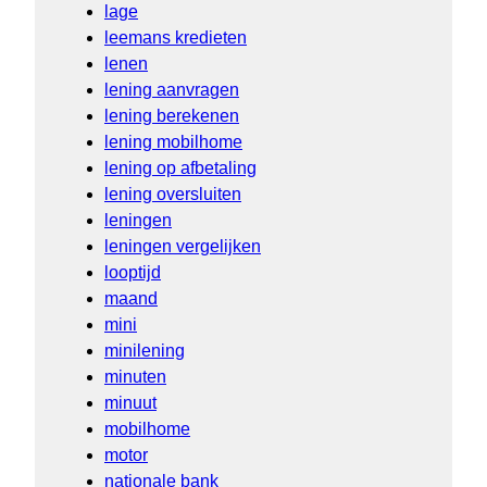
lage
leemans kredieten
lenen
lening aanvragen
lening berekenen
lening mobilhome
lening op afbetaling
lening oversluiten
leningen
leningen vergelijken
looptijd
maand
mini
minilening
minuten
minuut
mobilhome
motor
nationale bank