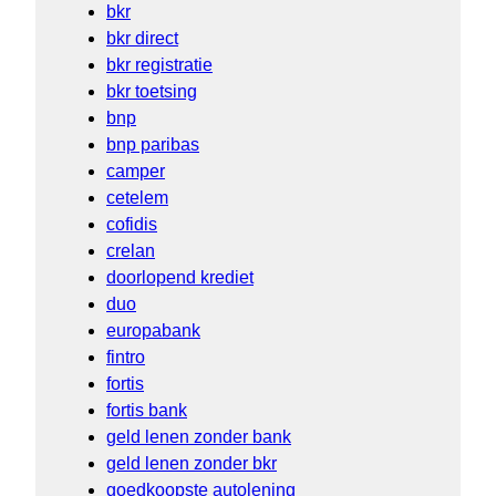
bkr
bkr direct
bkr registratie
bkr toetsing
bnp
bnp paribas
camper
cetelem
cofidis
crelan
doorlopend krediet
duo
europabank
fintro
fortis
fortis bank
geld lenen zonder bank
geld lenen zonder bkr
goedkoopste autolening