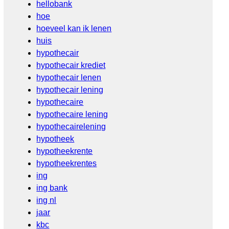
hellobank
hoe
hoeveel kan ik lenen
huis
hypothecair
hypothecair krediet
hypothecair lenen
hypothecair lening
hypothecaire
hypothecaire lening
hypothecairelening
hypotheek
hypotheekrente
hypotheekrentes
ing
ing bank
ing nl
jaar
kbc