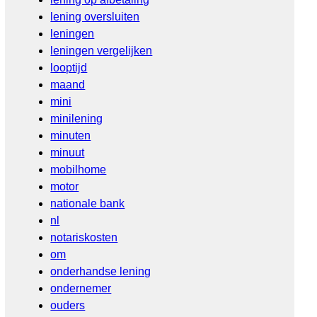
lening oversluiten
leningen
leningen vergelijken
looptijd
maand
mini
minilening
minuten
minuut
mobilhome
motor
nationale bank
nl
notariskosten
om
onderhandse lening
ondernemer
ouders