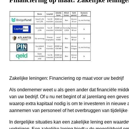
Financiering op maat: Zakelijke leninge
Zakelijke leningen: Financiering op maat voor uw bedrijf
Als ondernemer weet u als geen ander dat financiële midde
van uw bedrijf. Of u nu net begint of al jarenlang een gev
waarop extra kapitaal nodig is om te investeren in nieuwe ap
aannemen van personeel of het overbruggen van tijdelijk
In dergelijke situaties kan een zakelijke lening een waarde
verkrijgen. Een zakelijke lening biedt u de mogelijkheid om s