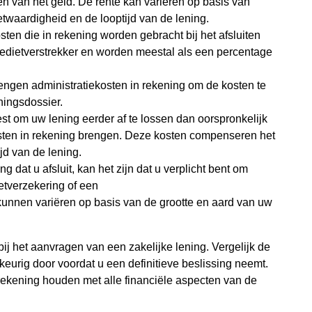
nen van het geld. De rente kan variëren op basis van
etwaardigheid en de looptijd van de lening.
osten die in rekening worden gebracht bij het afsluiten
redietverstrekker en worden meestal als een percentage
engen administratiekosten in rekening om de kosten te
ingsdossier.
est om uw lening eerder af te lossen dan oorspronkelijk
sten in rekening brengen. Deze kosten compenseren het
jd van de lening.
g dat u afsluit, kan het zijn dat u verplicht bent om
etverzekering of een
kunnen variëren op basis van de grootte en aard van uw
ij het aanvragen van een zakelijke lening. Vergelijk de
urig door voordat u een definitieve beslissing neemt.
kening houden met alle financiële aspecten van de