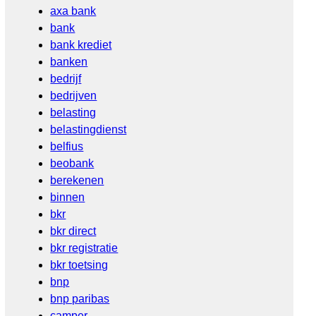
axa bank
bank
bank krediet
banken
bedrijf
bedrijven
belasting
belastingdienst
belfius
beobank
berekenen
binnen
bkr
bkr direct
bkr registratie
bkr toetsing
bnp
bnp paribas
camper