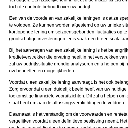
toch de controle behoudt over uw bedrijf.
Een van de voordelen van zakelijke leningen is dat ze spe
te voldoen. Ze kunnen worden afgestemd op uw unieke situa
kortlopende lening om seizoensgebonden fluctuaties op te
grootschalige investeringen, er is vaak een breed scala aa
Bij het aanvragen van een zakelijke lening is het belangr
kredietverstrekker die ervaring heeft in het verstrekken va
zal uw bedrijfssituatie grondig analyseren en u helpen bij 
uw behoeften en mogelijkheden.
Voordat u een zakelijke lening aanvraagt, is het ook belang
Zorg ervoor dat u een duidelijk beeld heeft van uw huidig
toekomstige financiële vooruitzichten. Dit zal u helpen om d
staat bent om aan de aflossingsverplichtingen te voldoen.
Daarnaast is het verstandig om de voorwaarden en rentetar
vergelijken voordat u een definitieve beslissing neemt. Het
en deze zorgvuldig door te nemen, zodat u een weloverw