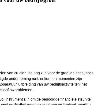
n voor uw bedrijfsgroei
len van cruciaal belang zijn voor de groei en het succes
estigde onderneming runt, er kunnen momenten zijn
paratuur, uitbreiding van uw bedrijfsactiviteiten, het
e cashflowproblemen.
vol instrument zijn om de benodigde financiële steun te
nel en flexibel toegang te krijgen tot kapitaal, terwijl u