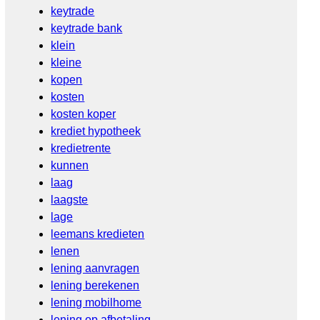
keytrade
keytrade bank
klein
kleine
kopen
kosten
kosten koper
krediet hypotheek
kredietrente
kunnen
laag
laagste
lage
leemans kredieten
lenen
lening aanvragen
lening berekenen
lening mobilhome
lening op afbetaling