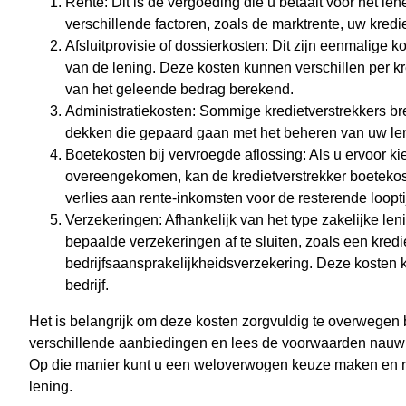
Rente: Dit is de vergoeding die u betaalt voor het le
verschillende factoren, zoals de marktrente, uw kredi
Afsluitprovisie of dossierkosten: Dit zijn eenmalige k
van de lening. Deze kosten kunnen verschillen per k
van het geleende bedrag berekend.
Administratiekosten: Sommige kredietverstrekkers br
dekken die gepaard gaan met het beheren van uw len
Boetekosten bij vervroegde aflossing: Als u ervoor ki
overeengekomen, kan de kredietverstrekker boeteko
verlies aan rente-inkomsten voor de resterende loopti
Verzekeringen: Afhankelijk van het type zakelijke lenin
bepaalde verzekeringen af te sluiten, zoals een kredi
bedrijfsaansprakelijkheidsverzekering. Deze kosten 
bedrijf.
Het is belangrijk om deze kosten zorgvuldig te overwegen b
verschillende aanbiedingen en lees de voorwaarden nauwke
Op die manier kunt u een weloverwogen keuze maken en re
lening.