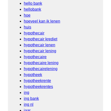
hello bank
hellobank
hoe
hoeveel kan ik lenen
huis
hypothecair
hypothecair krediet
hypothecair lenen
hypothecair lening
hypothecaire
hypothecaire lening
hypothecairelening
hypotheek
hypotheekrente
hypotheekrentes
ing
ing bank
ing nl
jaar