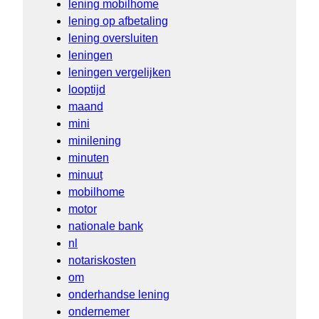
lening mobilhome
lening op afbetaling
lening oversluiten
leningen
leningen vergelijken
looptijd
maand
mini
minilening
minuten
minuut
mobilhome
motor
nationale bank
nl
notariskosten
om
onderhandse lening
ondernemer