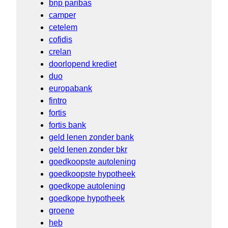
bnp paribas
camper
cetelem
cofidis
crelan
doorlopend krediet
duo
europabank
fintro
fortis
fortis bank
geld lenen zonder bank
geld lenen zonder bkr
goedkoopste autolening
goedkoopste hypotheek
goedkope autolening
goedkope hypotheek
groene
heb