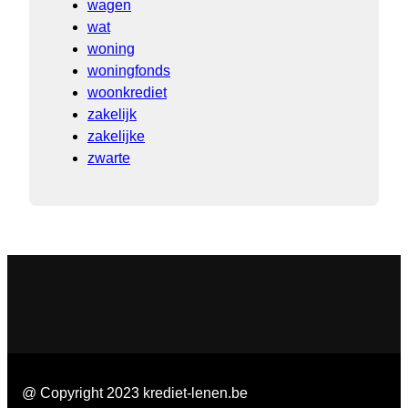
wagen
wat
woning
woningfonds
woonkrediet
zakelijk
zakelijke
zwarte
@ Copyright 2023 krediet-lenen.be