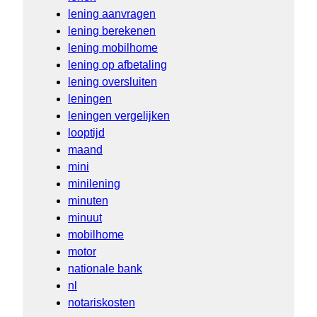
lening aanvragen
lening berekenen
lening mobilhome
lening op afbetaling
lening oversluiten
leningen
leningen vergelijken
looptijd
maand
mini
minilening
minuten
minuut
mobilhome
motor
nationale bank
nl
notariskosten