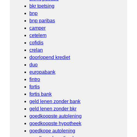
bkr toetsing
bnp
bnp paribas
camper
cetelem
cofidis
crelan
doorlopend krediet
duo
europabank
fintro
fortis
fortis bank
geld lenen zonder bank
geld lenen zonder bkr
goedkoopste autolening
goedkoopste hypotheek
goedkope autolening