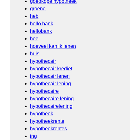
goedkope hypotheek
groene
heb
hello bank
hellobank
hoe
hoeveel kan ik lenen
huis
hypothecair
hypothecair krediet
hypothecair lenen
hypothecair lening
hypothecaire
hypothecaire lening
hypothecairelening
hypotheek
hypotheekrente
hypotheekrentes
ing