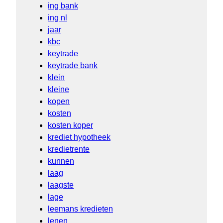
ing bank
ing nl
jaar
kbc
keytrade
keytrade bank
klein
kleine
kopen
kosten
kosten koper
krediet hypotheek
kredietrente
kunnen
laag
laagste
lage
leemans kredieten
lenen