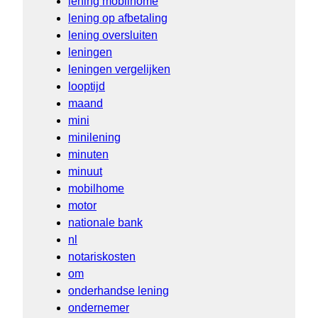
lening mobilhome
lening op afbetaling
lening oversluiten
leningen
leningen vergelijken
looptijd
maand
mini
minilening
minuten
minuut
mobilhome
motor
nationale bank
nl
notariskosten
om
onderhandse lening
ondernemer