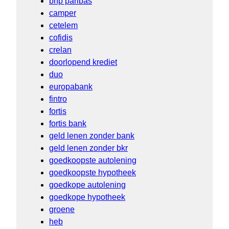
bnp paribas
camper
cetelem
cofidis
crelan
doorlopend krediet
duo
europabank
fintro
fortis
fortis bank
geld lenen zonder bank
geld lenen zonder bkr
goedkoopste autolening
goedkoopste hypotheek
goedkope autolening
goedkope hypotheek
groene
heb