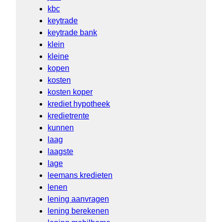
kbc
keytrade
keytrade bank
klein
kleine
kopen
kosten
kosten koper
krediet hypotheek
kredietrente
kunnen
laag
laagste
lage
leemans kredieten
lenen
lening aanvragen
lening berekenen