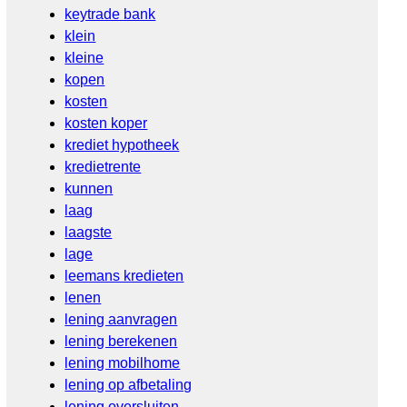
keytrade bank
klein
kleine
kopen
kosten
kosten koper
krediet hypotheek
kredietrente
kunnen
laag
laagste
lage
leemans kredieten
lenen
lening aanvragen
lening berekenen
lening mobilhome
lening op afbetaling
lening oversluiten