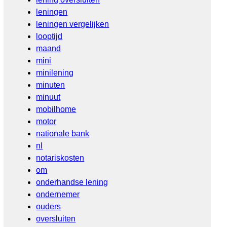
leningen
leningen vergelijken
looptijd
maand
mini
minilening
minuten
minuut
mobilhome
motor
nationale bank
nl
notariskosten
om
onderhandse lening
ondernemer
ouders
oversluiten