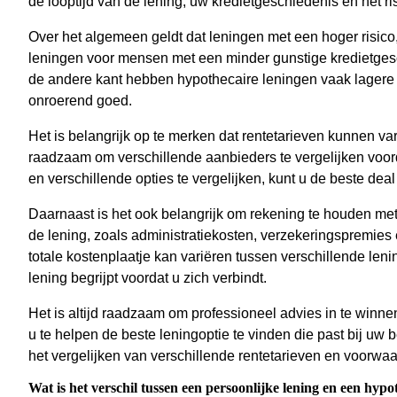
de looptijd van de lening, uw kredietgeschiedenis en het ris
Over het algemeen geldt dat leningen met een hoger risico
leningen voor mensen met een minder gunstige kredietges
de andere kant hebben hypothecaire leningen vaak lagere
onroerend goed.
Het is belangrijk op te merken dat rentetarieven kunnen va
raadzaam om verschillende aanbieders te vergelijken voord
en verschillende opties te vergelijken, kunt u de beste deal 
Daarnaast is het ook belangrijk om rekening te houden m
de lening, zoals administratiekosten, verzekeringspremies
totale kostenplaatje kan variëren tussen verschillende len
lening begrijpt voordat u zich verbindt.
Het is altijd raadzaam om professioneel advies in te winnen
u te helpen de beste leningoptie te vinden die past bij uw b
het vergelijken van verschillende rentetarieven en voorw
Wat is het verschil tussen een persoonlijke lening en een hypo