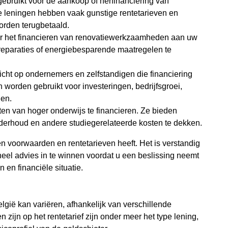
ebruikt voor de aankoop of herfinanciering van
e leningen hebben vaak gunstige rentetarieven en
orden terugbetaald.
or het financieren van renovatiewerkzaamheden aan uw
eparaties of energiebesparende maatregelen te
ericht op ondernemers en zelfstandigen die financiering
worden gebruikt voor investeringen, bedrijfsgroei,
den.
ten van hoger onderwijs te financieren. Ze bieden
derhoud en andere studiegerelateerde kosten te dekken.
gen voorwaarden en rentetarieven heeft. Het is verstandig
neel advies in te winnen voordat u een beslissing neemt
 en financiële situatie.
lgië kan variëren, afhankelijk van verschillende
 zijn op het rentetarief zijn onder meer het type lening,