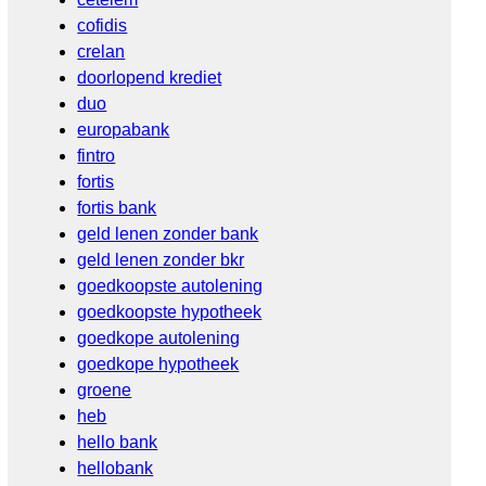
cofidis
crelan
doorlopend krediet
duo
europabank
fintro
fortis
fortis bank
geld lenen zonder bank
geld lenen zonder bkr
goedkoopste autolening
goedkoopste hypotheek
goedkope autolening
goedkope hypotheek
groene
heb
hello bank
hellobank