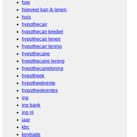
hoe
hoeveel kan ik lenen
huis
hypothecair
hypothecair krediet
hypothecair lenen
hypothecair lening
hypothecaire
hypothecaire lening
hypothecairelening
hypotheek
hypotheekrente
hypotheekrentes
ing
ing bank
ing nl
jaar
kbc
keytrade