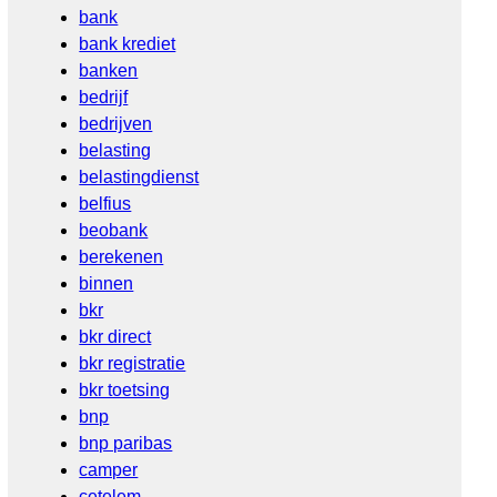
bank
bank krediet
banken
bedrijf
bedrijven
belasting
belastingdienst
belfius
beobank
berekenen
binnen
bkr
bkr direct
bkr registratie
bkr toetsing
bnp
bnp paribas
camper
cetelem