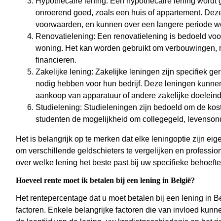
Hypothecaire lening: Een hypothecaire lening wordt g
onroerend goed, zoals een huis of appartement. Dez
voorwaarden, en kunnen over een langere periode w
Renovatielening: Een renovatielening is bedoeld vo
woning. Het kan worden gebruikt om verbouwingen, r
financieren.
Zakelijke lening: Zakelijke leningen zijn specifiek g
nodig hebben voor hun bedrijf. Deze leningen kunnen 
aankoop van apparatuur of andere zakelijke doelein
Studielening: Studieleningen zijn bedoeld om de kos
studenten de mogelijkheid om collegegeld, levenson
Het is belangrijk op te merken dat elke leningoptie zijn ei
om verschillende geldschieters te vergelijken en professio
over welke lening het beste past bij uw specifieke behoeften
Hoeveel rente moet ik betalen bij een lening in België?
Het rentepercentage dat u moet betalen bij een lening in Be
factoren. Enkele belangrijke factoren die van invloed kunnen