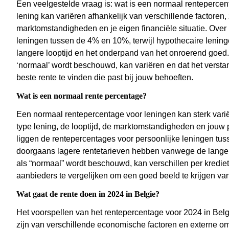
Een veelgestelde vraag is: wat is een normaal renteperce
lening kan variëren afhankelijk van verschillende factoren, 
marktomstandigheden en je eigen financiële situatie. Over 
leningen tussen de 4% en 10%, terwijl hypothecaire leni
langere looptijd en het onderpand van het onroerend goed. 
‘normaal’ wordt beschouwd, kan variëren en dat het versta
beste rente te vinden die past bij jouw behoeften.
Wat is een normaal rente percentage?
Een normaal rentepercentage voor leningen kan sterk variër
type lening, de looptijd, de marktomstandigheden en jouw p
liggen de rentepercentages voor persoonlijke leningen tus
doorgaans lagere rentetarieven hebben vanwege de langere
als “normaal” wordt beschouwd, kan verschillen per krediet
aanbieders te vergelijken om een goed beeld te krijgen van
Wat gaat de rente doen in 2024 in Belgie?
Het voorspellen van het rentepercentage voor 2024 in Belgi
zijn van verschillende economische factoren en externe 