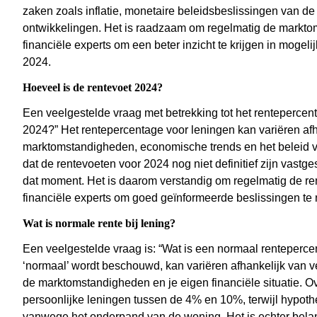
zaken zoals inflatie, monetaire beleidsbeslissingen van 
ontwikkelingen. Het is raadzaam om regelmatig de marktom
financiële experts om een beter inzicht te krijgen in mogel
2024.
Hoeveel is de rentevoet 2024?
Een veelgestelde vraag met betrekking tot het rentepercent
2024?” Het rentepercentage voor leningen kan variëren afha
marktomstandigheden, economische trends en het beleid van
dat de rentevoeten voor 2024 nog niet definitief zijn vast
dat moment. Het is daarom verstandig om regelmatig de rent
financiële experts om goed geïnformeerde beslissingen te
Wat is normale rente bij lening?
Een veelgestelde vraag is: “Wat is een normaal rentepercen
‘normaal’ wordt beschouwd, kan variëren afhankelijk van ver
de marktomstandigheden en je eigen financiële situatie. O
persoonlijke leningen tussen de 4% en 10%, terwijl hypot
vanwege het onderpand van de woning. Het is echter belan