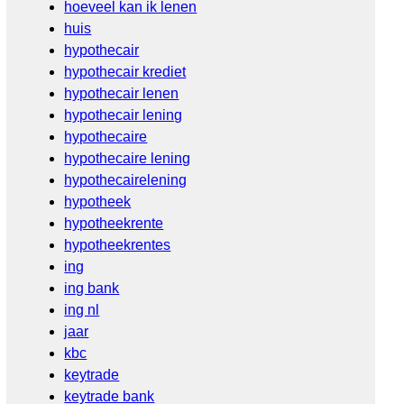
hoeveel kan ik lenen
huis
hypothecair
hypothecair krediet
hypothecair lenen
hypothecair lening
hypothecaire
hypothecaire lening
hypothecairelening
hypotheek
hypotheekrente
hypotheekrentes
ing
ing bank
ing nl
jaar
kbc
keytrade
keytrade bank