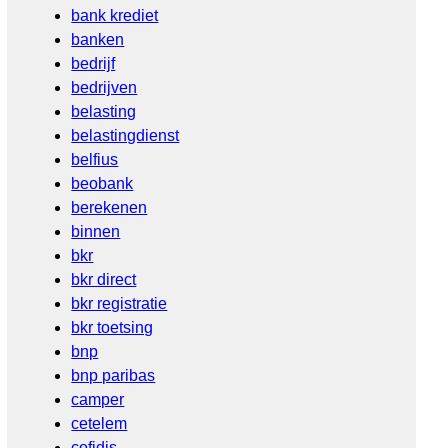
bank krediet
banken
bedrijf
bedrijven
belasting
belastingdienst
belfius
beobank
berekenen
binnen
bkr
bkr direct
bkr registratie
bkr toetsing
bnp
bnp paribas
camper
cetelem
cofidis