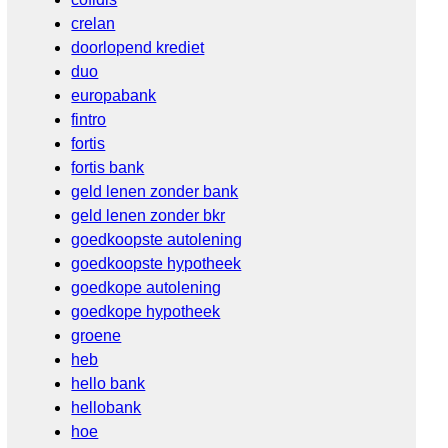
crelan
doorlopend krediet
duo
europabank
fintro
fortis
fortis bank
geld lenen zonder bank
geld lenen zonder bkr
goedkoopste autolening
goedkoopste hypotheek
goedkope autolening
goedkope hypotheek
groene
heb
hello bank
hellobank
hoe