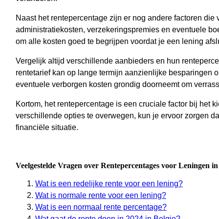
Naast het rentepercentage zijn er nog andere factoren die v
administratiekosten, verzekeringspremies en eventuele boe
om alle kosten goed te begrijpen voordat je een lening afslu
Vergelijk altijd verschillende aanbieders en hun renteperc
rentetarief kan op lange termijn aanzienlijke besparingen 
eventuele verborgen kosten grondig doorneemt om verras
Kortom, het rentepercentage is een cruciale factor bij het 
verschillende opties te overwegen, kun je ervoor zorgen dat
financiële situatie.
Veelgestelde Vragen over Rentepercentages voor Leningen in 
Wat is een redelijke rente voor een lening?
Wat is normale rente voor een lening?
Wat is een normaal rente percentage?
Wat gaat de rente doen in 2024 in Belgie?