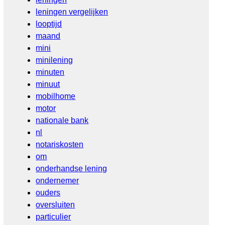
leningen vergelijken
looptijd
maand
mini
minilening
minuten
minuut
mobilhome
motor
nationale bank
nl
notariskosten
om
onderhandse lening
ondernemer
ouders
oversluiten
particulier