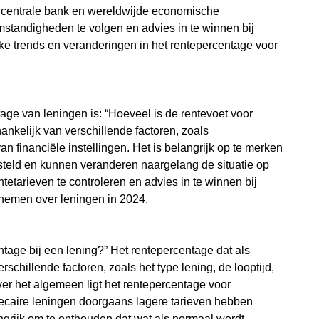
de centrale bank en wereldwijde economische
standigheden te volgen en advies in te winnen bij
ijke trends en veranderingen in het rentepercentage voor
age van leningen is: “Hoeveel is de rentevoet voor
nkelijk van verschillende factoren, zoals
 financiële instellingen. Het is belangrijk op te merken
gesteld en kunnen veranderen naargelang de situatie op
etarieven te controleren en advies in te winnen bij
 nemen over leningen in 2024.
tage bij een lening?” Het rentepercentage dat als
schillende factoren, zoals het type lening, de looptijd,
ver het algemeen ligt het rentepercentage voor
hecaire leningen doorgaans lagere tarieven hebben
grijk om te onthouden dat wat als normaal wordt