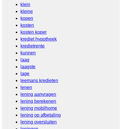
klein
kleine
kopen
kosten
kosten koper
krediet hypotheek
kredietrente
kunnen
laag
laagste
lage
leemans kredieten
lenen
lening aanvragen
lening berekenen
lening mobilhome
lening op afbetaling
lening oversluiten
leningen