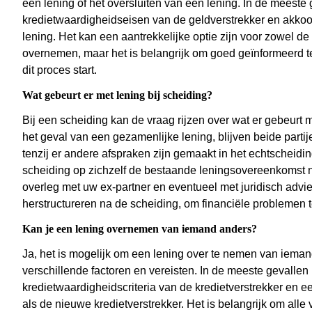
een lening of het oversluiten van een lening. In de meest
kredietwaardigheidseisen van de geldverstrekker en akko
lening. Het kan een aantrekkelijke optie zijn voor zowel d
overnemen, maar het is belangrijk om goed geïnformeerd te 
dit proces start.
Wat gebeurt er met lening bij scheiding?
Bij een scheiding kan de vraag rijzen over wat er gebeurt me
het geval van een gezamenlijke lening, blijven beide partij
tenzij er andere afspraken zijn gemaakt in het echtscheidi
scheiding op zichzelf de bestaande leningsovereenkomst n
overleg met uw ex-partner en eventueel met juridisch advies
herstructureren na de scheiding, om financiële problemen
Kan je een lening overnemen van iemand anders?
Ja, het is mogelijk om een lening over te nemen van iemand
verschillende factoren en vereisten. In de meeste gevall
kredietwaardigheidscriteria van de kredietverstrekker en 
als de nieuwe kredietverstrekker. Het is belangrijk om all