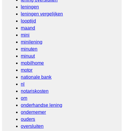
leningen
leningen vergelijken
looptijd
maand
mini
minilening
minuten
minuut
mobilhome
motor
nationale bank
nl
notariskosten
om
onderhandse lening
ondernemer
ouders
oversluiten