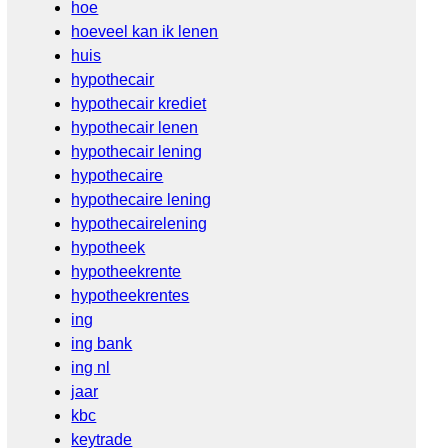
hoe
hoeveel kan ik lenen
huis
hypothecair
hypothecair krediet
hypothecair lenen
hypothecair lening
hypothecaire
hypothecaire lening
hypothecairelening
hypotheek
hypotheekrente
hypotheekrentes
ing
ing bank
ing nl
jaar
kbc
keytrade