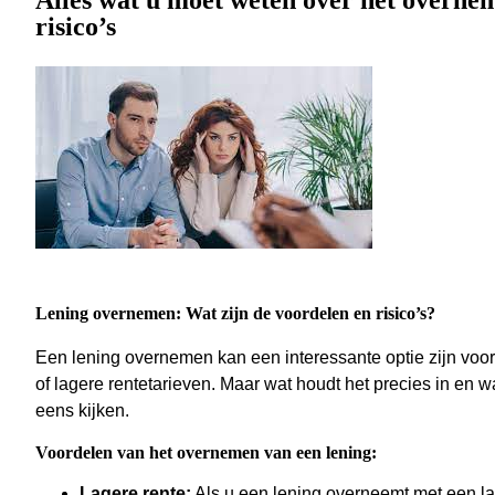
Alles wat u moet weten over het overnem
risico’s
Lening overnemen: Wat zijn de voordelen en risico’s?
Een lening overnemen kan een interessante optie zijn voo
of lagere rentetarieven. Maar wat houdt het precies in en w
eens kijken.
Voordelen van het overnemen van een lening:
Lagere rente:
Als u een lening overneemt met een la