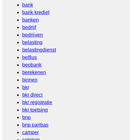
bank
bank krediet
banken
bedrijf
bedrijven
belasting
belastingdienst
belfius
beobank
berekenen
binnen
bkr
bkr direct
bkr registratie
bkr toetsing
bnp
bnp paribas
camper
cetelem