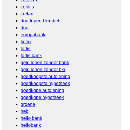
cofidis
crelan
doorlopend krediet
duo
europabank
fintro
fortis
fortis bank
geld lenen zonder bank
geld lenen zonder bkr
goedkoopste autolening
goedkoopste hypotheek
goedkope autolening
goedkope hypotheek
groene
heb
hello bank
hellobank