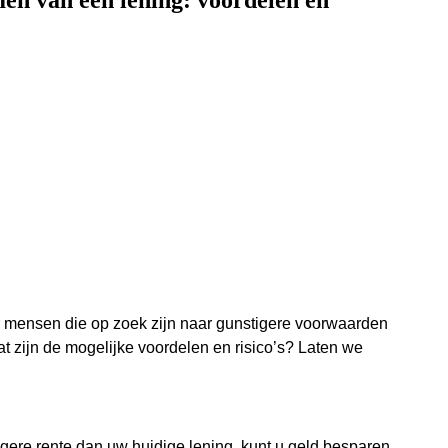
en van een lening: voordelen en
r mensen die op zoek zijn naar gunstigere voorwaarden
at zijn de mogelijke voordelen en risico’s? Laten we
gere rente dan uw huidige lening, kunt u geld besparen