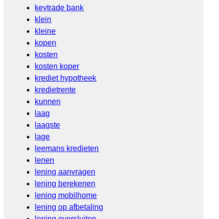
keytrade bank
klein
kleine
kopen
kosten
kosten koper
krediet hypotheek
kredietrente
kunnen
laag
laagste
lage
leemans kredieten
lenen
lening aanvragen
lening berekenen
lening mobilhome
lening op afbetaling
lening oversluiten