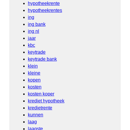
hypotheekrente
hypotheekrentes
ing
ing bank
ing nl
jaar
kbc
keytrade
keytrade bank
klein
kleine
kopen
kosten
kosten koper
krediet hypotheek
kredietrente
kunnen
laag
laagste