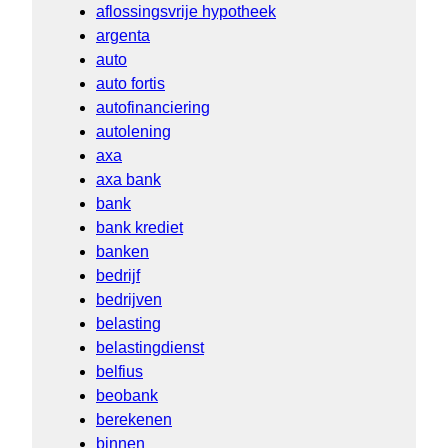
aflossingsvrije hypotheek
argenta
auto
auto fortis
autofinanciering
autolening
axa
axa bank
bank
bank krediet
banken
bedrijf
bedrijven
belasting
belastingdienst
belfius
beobank
berekenen
binnen