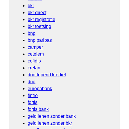
bkr
bkr direct
bkr registratie
bkr toetsing
bnp
bnp paribas
camper
cetelem
cofidis
crelan
doorlopend krediet
duo
europabank
fintro
fortis
fortis bank
geld lenen zonder bank
geld lenen zonder bkr