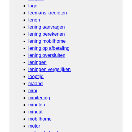
lage
leemans kredieten
lenen
lening aanvragen
lening berekenen
lening mobilhome
lening op afbetaling
lening oversluiten
leningen
leningen vergelijken
looptijd
maand
mini
minilening
minuten
minuut
mobilhome
motor