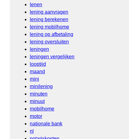
lenen
lening aanvragen
lening berekenen
lening mobilhome
lening op afbetaling
lening oversluiten
leningen
leningen vergelijken
looptijd
maand
mini
minilening
minuten
minuut
mobilhome
motor
nationale bank
nl
notariskosten