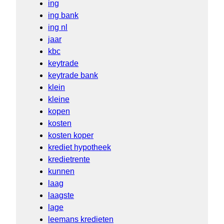
ing
ing bank
ing nl
jaar
kbc
keytrade
keytrade bank
klein
kleine
kopen
kosten
kosten koper
krediet hypotheek
kredietrente
kunnen
laag
laagste
lage
leemans kredieten