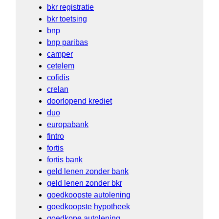
bkr registratie
bkr toetsing
bnp
bnp paribas
camper
cetelem
cofidis
crelan
doorlopend krediet
duo
europabank
fintro
fortis
fortis bank
geld lenen zonder bank
geld lenen zonder bkr
goedkoopste autolening
goedkoopste hypotheek
goedkope autolening