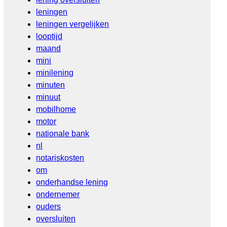
leningen
leningen vergelijken
looptijd
maand
mini
minilening
minuten
minuut
mobilhome
motor
nationale bank
nl
notariskosten
om
onderhandse lening
ondernemer
ouders
oversluiten