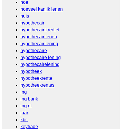
hoe
hoeveel kan ik lenen
huis
hypothecair
hypothecair krediet
hypothecair lenen
hypothecair lening
hypothecaire
hypothecaire lening
hypothecairelening
hypotheek
hypotheekrente
hypotheekrentes
ing
ing bank
ing nl
jaar
kbc
keytrade