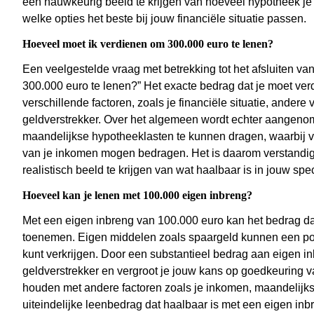
een nauwkeurig beeld te krijgen van hoeveel hypotheek je
welke opties het beste bij jouw financiële situatie passen.
Hoeveel moet ik verdienen om 300.000 euro te lenen?
Een veelgestelde vraag met betrekking tot het afsluiten v
300.000 euro te lenen?” Het exacte bedrag dat je moet ve
verschillende factoren, zoals je financiële situatie, ander
geldverstrekker. Over het algemeen wordt echter aangeno
maandelijkse hypotheeklasten te kunnen dragen, waarbij va
van je inkomen mogen bedragen. Het is daarom verstandig 
realistisch beeld te krijgen van wat haalbaar is in jouw spec
Hoeveel kan je lenen met 100.000 eigen inbreng?
Met een eigen inbreng van 100.000 euro kan het bedrag dat
toenemen. Eigen middelen zoals spaargeld kunnen een posi
kunt verkrijgen. Door een substantieel bedrag aan eigen inb
geldverstrekker en vergroot je jouw kans op goedkeuring va
houden met andere factoren zoals je inkomen, maandelijkse 
uiteindelijke leenbedrag dat haalbaar is met een eigen in