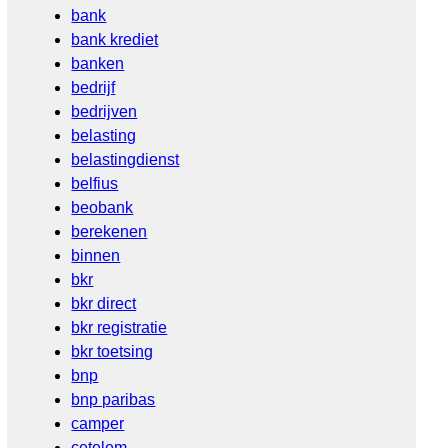
bank
bank krediet
banken
bedrijf
bedrijven
belasting
belastingdienst
belfius
beobank
berekenen
binnen
bkr
bkr direct
bkr registratie
bkr toetsing
bnp
bnp paribas
camper
cetelem