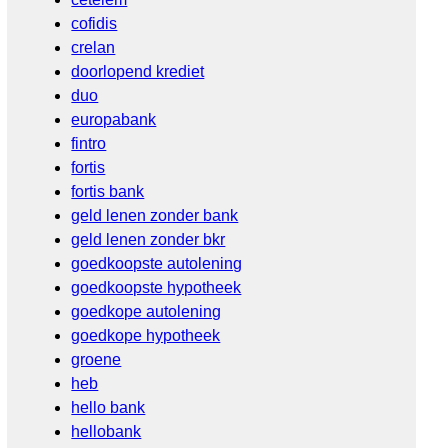
cofidis
crelan
doorlopend krediet
duo
europabank
fintro
fortis
fortis bank
geld lenen zonder bank
geld lenen zonder bkr
goedkoopste autolening
goedkoopste hypotheek
goedkope autolening
goedkope hypotheek
groene
heb
hello bank
hellobank