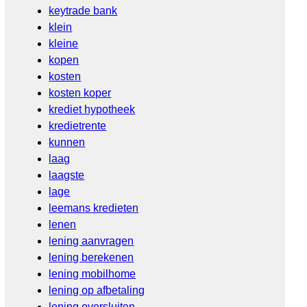
keytrade bank
klein
kleine
kopen
kosten
kosten koper
krediet hypotheek
kredietrente
kunnen
laag
laagste
lage
leemans kredieten
lenen
lening aanvragen
lening berekenen
lening mobilhome
lening op afbetaling
lening oversluiten