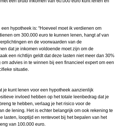
 met een bruto inkomen van 60.000 euro kunt lenen en
an een hypotheek is: “Hoeveel moet ik verdienen om
rdienen om 300.000 euro te kunnen lenen, hangt af van
e verplichtingen en de voorwaarden van de
men dat je inkomen voldoende moet zijn om de
ak een richtlijn geldt dat deze lasten niet meer dan 30%
om advies in te winnen bij een financieel expert om een
ifieke situatie.
 je kunt lenen voor een hypotheek aanzienlijk
tieve invloed hebben op het totale leenbedrag dat je
reng te hebben, verlaag je het risico voor de
n de lening. Het is echter belangrijk om ook rekening te
lasten, looptijd en rentevoet bij het bepalen van het
breng van 100.000 euro.