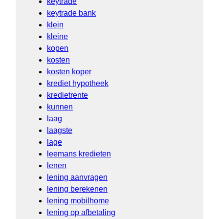
keytrade
keytrade bank
klein
kleine
kopen
kosten
kosten koper
krediet hypotheek
kredietrente
kunnen
laag
laagste
lage
leemans kredieten
lenen
lening aanvragen
lening berekenen
lening mobilhome
lening op afbetaling