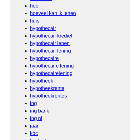
hoe
hoeveel kan ik lenen
huis
hypothecair
hypothecair krediet
hypothecair lenen
hypothecair lening
hypothecaire
hypothecaire lening
hypothecairelening
hypotheek
hypotheekrente
hypotheekrentes
ing
ing bank
ing nl
jaar
kbc