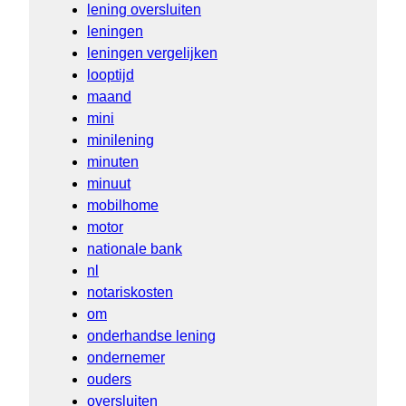
lening oversluiten
leningen
leningen vergelijken
looptijd
maand
mini
minilening
minuten
minuut
mobilhome
motor
nationale bank
nl
notariskosten
om
onderhandse lening
ondernemer
ouders
oversluiten