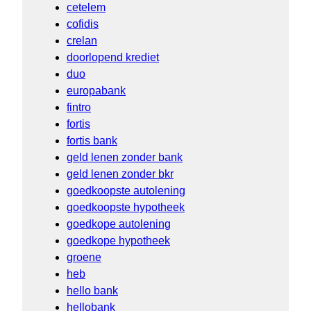
cetelem
cofidis
crelan
doorlopend krediet
duo
europabank
fintro
fortis
fortis bank
geld lenen zonder bank
geld lenen zonder bkr
goedkoopste autolening
goedkoopste hypotheek
goedkope autolening
goedkope hypotheek
groene
heb
hello bank
hellobank