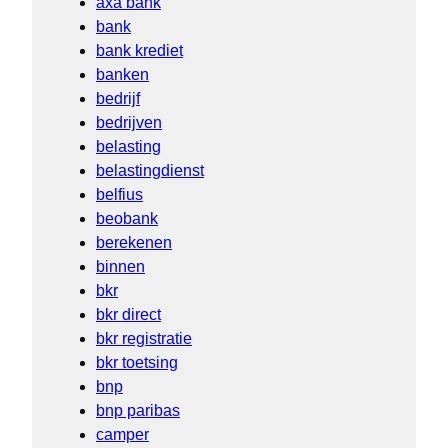
axa bank
bank
bank krediet
banken
bedrijf
bedrijven
belasting
belastingdienst
belfius
beobank
berekenen
binnen
bkr
bkr direct
bkr registratie
bkr toetsing
bnp
bnp paribas
camper