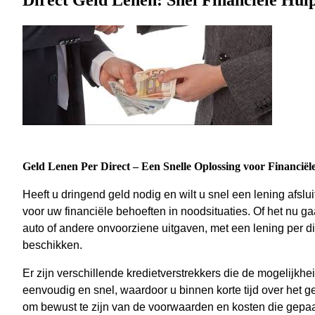
Direct Geld Lenen: Snel Financiële Hul
Geld Lenen Per Direct – Een Snelle Oplossing voor Financië
Heeft u dringend geld nodig en wilt u snel een lening afsl
voor uw financiële behoeften in noodsituaties. Of het nu 
auto of andere onvoorziene uitgaven, met een lening per di
beschikken.
Er zijn verschillende kredietverstrekkers die de mogelijkhe
eenvoudig en snel, waardoor u binnen korte tijd over het g
om bewust te zijn van de voorwaarden en kosten die gepaar