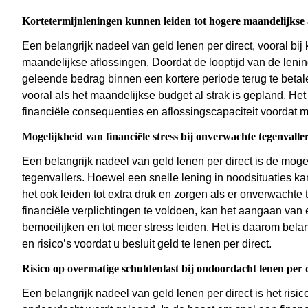
Kortetermijnleningen kunnen leiden tot hogere maandelijkse 
Een belangrijk nadeel van geld lenen per direct, vooral bij k
maandelijkse aflossingen. Doordat de looptijd van de lenin
geleende bedrag binnen een kortere periode terug te betalen
vooral als het maandelijkse budget al strak is gepland. H
financiële consequenties en aflossingscapaciteit voordat me
Mogelijkheid van financiële stress bij onverwachte tegenvalle
Een belangrijk nadeel van geld lenen per direct is de mogel
tegenvallers. Hoewel een snelle lening in noodsituaties ka
het ook leiden tot extra druk en zorgen als er onverwachte
financiële verplichtingen te voldoen, kan het aangaan van e
bemoeilijken en tot meer stress leiden. Het is daarom bel
en risico’s voordat u besluit geld te lenen per direct.
Risico op overmatige schuldenlast bij ondoordacht lenen per 
Een belangrijk nadeel van geld lenen per direct is het ris