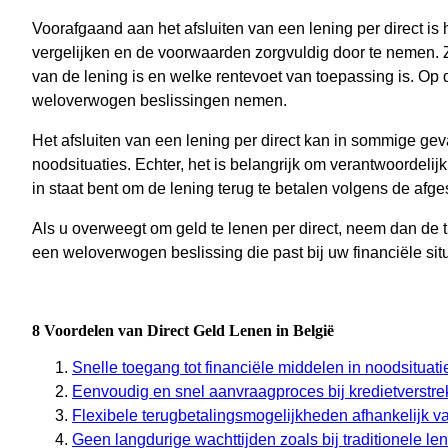
Voorafgaand aan het afsluiten van een lening per direct is
vergelijken en de voorwaarden zorgvuldig door te nemen. Zo
van de lening is en welke rentevoet van toepassing is. Op
weloverwogen beslissingen nemen.
Het afsluiten van een lening per direct kan in sommige gev
noodsituaties. Echter, het is belangrijk om verantwoordeli
in staat bent om de lening terug te betalen volgens de af
Als u overweegt om geld te lenen per direct, neem dan de 
een weloverwogen beslissing die past bij uw financiële situ
8 Voordelen van Direct Geld Lenen in België
Snelle toegang tot financiële middelen in noodsituati
Eenvoudig en snel aanvraagproces bij kredietverstre
Flexibele terugbetalingsmogelijkheden afhankelijk v
Geen langdurige wachttijden zoals bij traditionele le