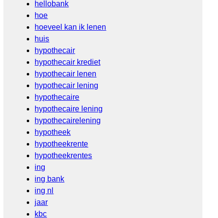
hellobank
hoe
hoeveel kan ik lenen
huis
hypothecair
hypothecair krediet
hypothecair lenen
hypothecair lening
hypothecaire
hypothecaire lening
hypothecairelening
hypotheek
hypotheekrente
hypotheekrentes
ing
ing bank
ing nl
jaar
kbc