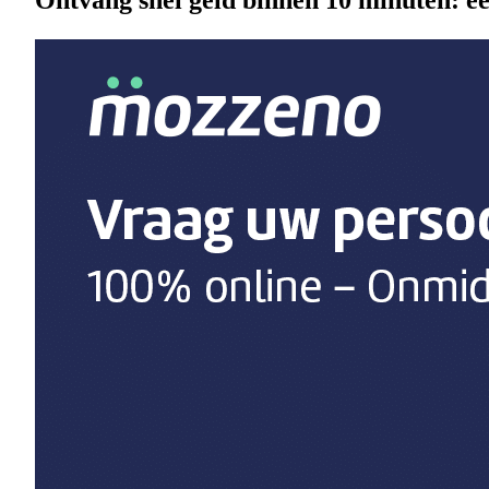
Ontvang snel geld binnen 10 minuten: ee