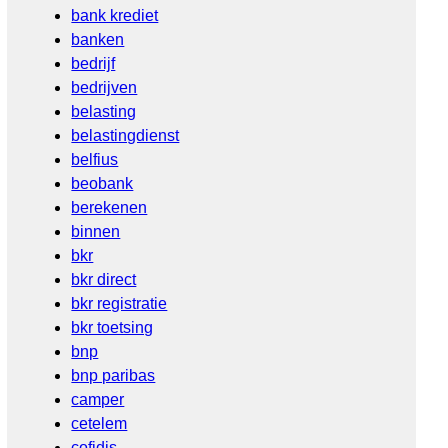
bank krediet
banken
bedrijf
bedrijven
belasting
belastingdienst
belfius
beobank
berekenen
binnen
bkr
bkr direct
bkr registratie
bkr toetsing
bnp
bnp paribas
camper
cetelem
cofidis