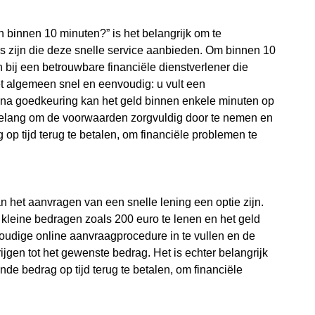
 binnen 10 minuten?” is het belangrijk om te
s zijn die deze snelle service aanbieden. Om binnen 10
 bij een betrouwbare financiële dienstverlener die
het algemeen snel en eenvoudig: u vult een
n na goedkeuring kan het geld binnen enkele minuten op
 belang om de voorwaarden zorgvuldig door te nemen en
 op tijd terug te betalen, om financiële problemen te
an het aanvragen van een snelle lening een optie zijn.
 kleine bedragen zoals 200 euro te lenen en het geld
oudige online aanvraagprocedure in te vullen en de
ijgen tot het gewenste bedrag. Het is echter belangrijk
de bedrag op tijd terug te betalen, om financiële