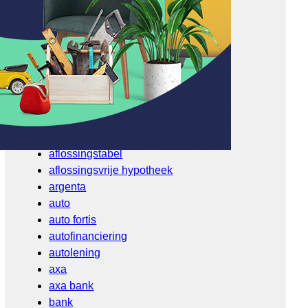
2000 euro
2020
2500 euro
2dehands
500 euro
5000 euro
afbetaling
aflossen
aflossing
aflossingstabel
aflossingsvrije hypotheek
argenta
auto
auto fortis
autofinanciering
autolening
axa
axa bank
bank