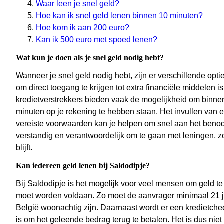
Waar leen je snel geld?
Hoe kan ik snel geld lenen binnen 10 minuten?
Hoe kom ik aan 200 euro?
Kan ik 500 euro met spoed lenen?
Wat kun je doen als je snel geld nodig hebt?
Wanneer je snel geld nodig hebt, zijn er verschillende opt
om direct toegang te krijgen tot extra financiële middelen i
kredietverstrekkers bieden vaak de mogelijkheid om binnen 
minuten op je rekening te hebben staan. Het invullen van
vereiste voorwaarden kan je helpen om snel aan het benod
verstandig en verantwoordelijk om te gaan met leningen, zod
blijft.
Kan iedereen geld lenen bij Saldodipje?
Bij Saldodipje is het mogelijk voor veel mensen om geld 
moet worden voldaan. Zo moet de aanvrager minimaal 21 ja
België woonachtig zijn. Daarnaast wordt er een kredietche
is om het geleende bedrag terug te betalen. Het is dus nie