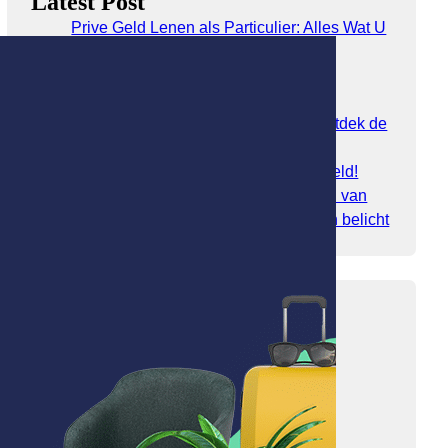
Latest Post
Prive Geld Lenen als Particulier: Alles Wat U
Moet Weten
Geld Lenen bij ING: Ontdek de
Mogelijkheden voor Financiële Hulp
Flexibel geld lenen bij Santander: Ontdek de
betrouwbare leningopties
Vergeet niet: Geld Lenen Kost Ook Geld!
Financiële overwegingen: Geld lenen van
een privé persoon – Voor- en nadelen belicht
Categories
10 euro
1000 euro
1500 euro