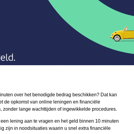
0 minuten over het benodigde bedrag beschikken? Dat kan
et de opkomst van online leningen en financiële
nen, zonder lange wachttijden of ingewikkelde procedures.
 een lening aan te vragen en het geld binnen 10 minuten
 zijn in noodsituaties waarin u snel extra financiële