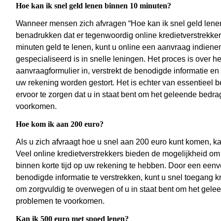
Hoe kan ik snel geld lenen binnen 10 minuten?
Wanneer mensen zich afvragen “Hoe kan ik snel geld lenen
benadrukken dat er tegenwoordig online kredietverstrekker
minuten geld te lenen, kunt u online een aanvraag indienen
gespecialiseerd is in snelle leningen. Het proces is over 
aanvraagformulier in, verstrekt de benodigde informatie e
uw rekening worden gestort. Het is echter van essentieel
ervoor te zorgen dat u in staat bent om het geleende bedrag
voorkomen.
Hoe kom ik aan 200 euro?
Als u zich afvraagt ​​hoe u snel aan 200 euro kunt komen, k
Veel online kredietverstrekkers bieden de mogelijkheid om
binnen korte tijd op uw rekening te hebben. Door een eenv
benodigde informatie te verstrekken, kunt u snel toegang kr
om zorgvuldig te overwegen of u in staat bent om het geleen
problemen te voorkomen.
Kan ik 500 euro met spoed lenen?