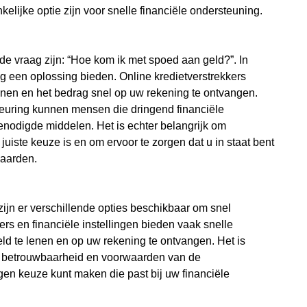
lijke optie zijn voor snelle financiële ondersteuning.
e vraag zijn: “Hoe kom ik met spoed aan geld?”. In
ng een oplossing bieden. Online kredietverstrekkers
lenen en het bedrag snel op uw rekening te ontvangen.
uring kunnen mensen die dringend financiële
enodigde middelen. Het is echter belangrijk om
uiste keuze is en om ervoor te zorgen dat u in staat bent
waarden.
ijn er verschillende opties beschikbaar om snel
kers en financiële instellingen bieden vaak snelle
eld te lenen en op uw rekening te ontvangen. Het is
de betrouwbaarheid en voorwaarden van de
en keuze kunt maken die past bij uw financiële