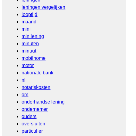
leningen vergelijken
looptijd
maand
mini
minilening
minuten
minuut
mobilhome
motor
nationale bank
nl
notariskosten
om
onderhandse lening
ondernemer
ouders
oversluiten
particulier