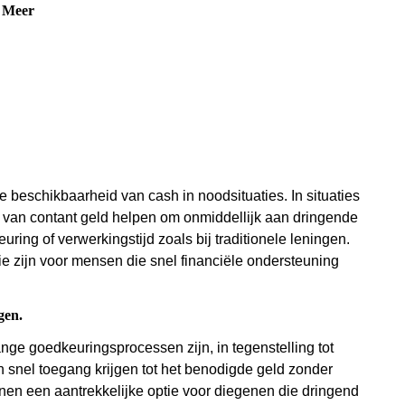
n Meer
e beschikbaarheid van cash in noodsituaties. In situaties
en van contant geld helpen om onmiddellijk aan dringende
ing of verwerkingstijd zoals bij traditionele leningen.
ie zijn voor mensen die snel financiële ondersteuning
gen.
ange goedkeuringsprocessen zijn, in tegenstelling tot
n snel toegang krijgen tot het benodigde geld zonder
enen een aantrekkelijke optie voor diegenen die dringend