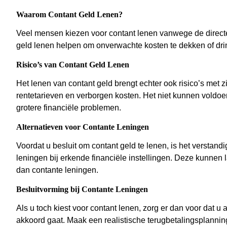
Waarom Contant Geld Lenen?
Veel mensen kiezen voor contant lenen vanwege de directe
geld lenen helpen om onverwachte kosten te dekken of dri
Risico’s van Contant Geld Lenen
Het lenen van contant geld brengt echter ook risico’s met
rentetarieven en verborgen kosten. Het niet kunnen voldo
grotere financiële problemen.
Alternatieven voor Contante Leningen
Voordat u besluit om contant geld te lenen, is het verstand
leningen bij erkende financiële instellingen. Deze kunnen
dan contante leningen.
Besluitvorming bij Contante Leningen
Als u toch kiest voor contant lenen, zorg er dan voor dat u
akkoord gaat. Maak een realistische terugbetalingsplanni