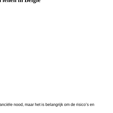
 lenen in België
anciële nood, maar het is belangrijk om de risico’s en