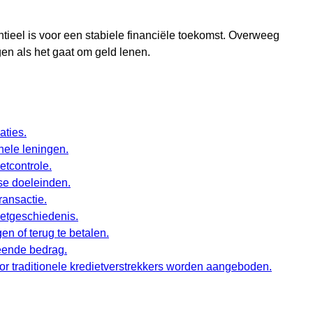
tieel is voor een stabiele financiële toekomst. Overweeg
en als het gaat om geld lenen.
aties.
nele leningen.
etcontrole.
rse doeleinden.
ransactie.
etgeschiedenis.
n of terug te betalen.
leende bedrag.
or traditionele kredietverstrekkers worden aangeboden.