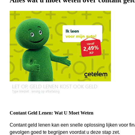
Alles wat u moet weten over contant geld
Contant Geld Lenen: Wat U Moet Weten
Contant geld lenen kan een snelle oplossing lijken voor fin
gevolgen goed te begrijpen voordat u deze stap zet.