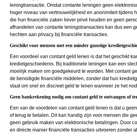
leningtransactie. Omdat contante leningen geen elektronis
hoger niveau van vertrouwelijkheid en anonimiteit tijdens h
die hun financiële zaken liever privé houden en geen persoo
afhandelen van contante leningstransacties kan dus een ge
hechten aan privacy bij financiële transacties.
Geschikt voor mensen met een minder gunstige kredietgeschie
Een voordeel van contant geld lenen is dat het geschikt k
kredietgeschiedenis. Bij traditionele leningen kan een slec
moeilijk maken om goedgekeurd te worden. Met contant ge
de benodigde financiële middelen, zonder dat hun kredietg
staat om snel en discreet geld te lenen wanneer ze het no
Geen bankrekening nodig om contant geld te ontvangen of ter
Een van de voordelen van contant geld lenen is dat u gee
of terug te betalen. Dit kan handig zijn voor mensen die g
geen gebruik maken van elektronische betalingen. Door co
en directe manier financiële transacties uitvoeren zonder a