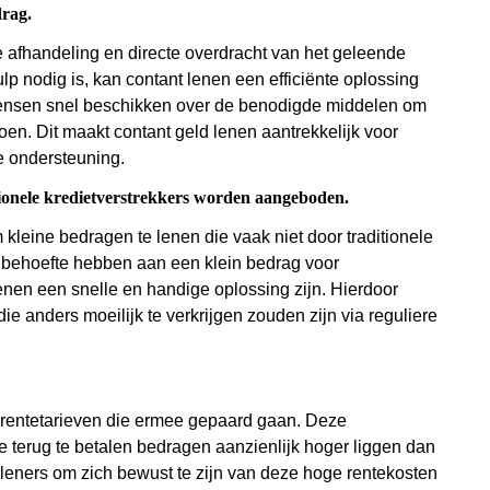
drag.
e afhandeling en directe overdracht van het geleende
ulp nodig is, kan contant lenen een efficiënte oplossing
mensen snel beschikken over de benodigde middelen om
en. Dit maakt contant geld lenen aantrekkelijk voor
e ondersteuning.
itionele kredietverstrekkers worden aangeboden.
kleine bedragen te lenen die vaak niet door traditionele
behoefte hebben aan een klein bedrag voor
enen een snelle en handige oplossing zijn. Hierdoor
ie anders moeilijk te verkrijgen zouden zijn via reguliere
e rentetarieven die ermee gepaard gaan. Deze
e terug te betalen bedragen aanzienlijk hoger liggen dan
 leners om zich bewust te zijn van deze hoge rentekosten