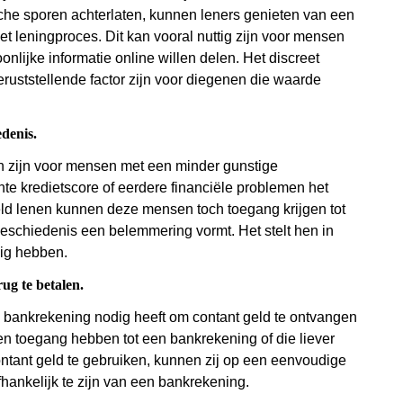
che sporen achterlaten, kunnen leners genieten van een
et leningproces. Dit kan vooral nuttig zijn voor mensen
nlijke informatie online willen delen. Het discreet
ruststellende factor zijn voor diegenen die waarde
denis.
an zijn voor mensen met een minder gunstige
hte kredietscore of eerdere financiële problemen het
ld lenen kunnen deze mensen toch toegang krijgen tot
eschiedenis een belemmering vormt. Het stelt hen in
dig hebben.
ug te betalen.
n bankrekening nodig heeft om contant geld te ontvangen
een toegang hebben tot een bankrekening of die liever
ntant geld te gebruiken, kunnen zij op een eenvoudige
fhankelijk te zijn van een bankrekening.