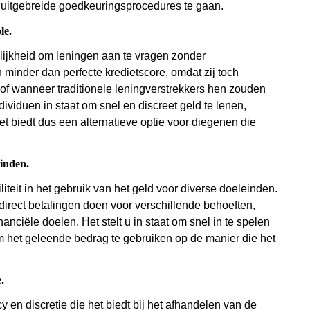
 uitgebreide goedkeuringsprocedures te gaan.
le.
lijkheid om leningen aan te vragen zonder
 minder dan perfecte kredietscore, omdat zij toch
s of wanneer traditionele leningverstrekkers hen zouden
dividuen in staat om snel en discreet geld te lenen,
t biedt dus een alternatieve optie voor diegenen die
einden.
liteit in het gebruik van het geld voor diverse doeleinden.
direct betalingen doen voor verschillende behoeften,
nciële doelen. Het stelt u in staat om snel in te spelen
 het geleende bedrag te gebruiken op de manier die het
.
y en discretie die het biedt bij het afhandelen van de