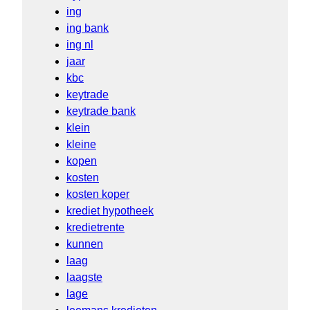
ing
ing bank
ing nl
jaar
kbc
keytrade
keytrade bank
klein
kleine
kopen
kosten
kosten koper
krediet hypotheek
kredietrente
kunnen
laag
laagste
lage