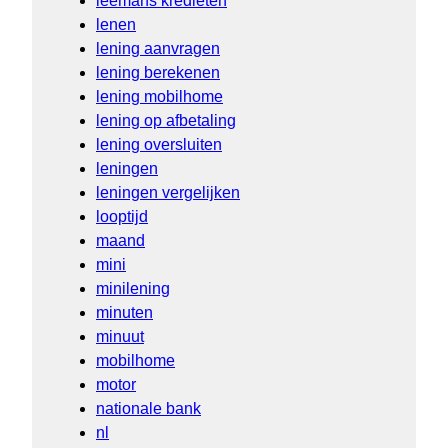
leemans kredieten
lenen
lening aanvragen
lening berekenen
lening mobilhome
lening op afbetaling
lening oversluiten
leningen
leningen vergelijken
looptijd
maand
mini
minilening
minuten
minuut
mobilhome
motor
nationale bank
nl