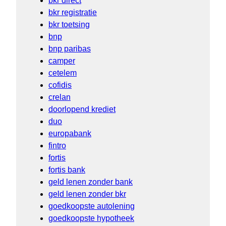
bkr direct
bkr registratie
bkr toetsing
bnp
bnp paribas
camper
cetelem
cofidis
crelan
doorlopend krediet
duo
europabank
fintro
fortis
fortis bank
geld lenen zonder bank
geld lenen zonder bkr
goedkoopste autolening
goedkoopste hypotheek