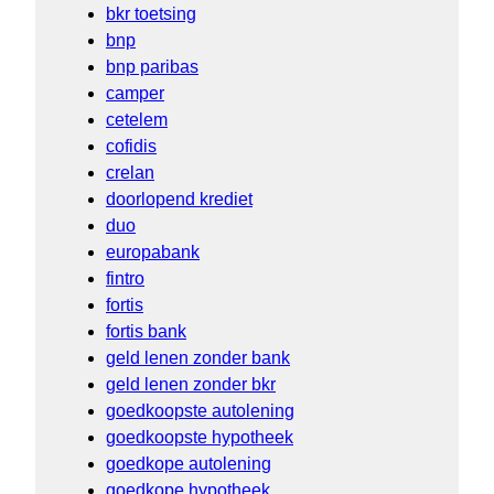
bkr toetsing
bnp
bnp paribas
camper
cetelem
cofidis
crelan
doorlopend krediet
duo
europabank
fintro
fortis
fortis bank
geld lenen zonder bank
geld lenen zonder bkr
goedkoopste autolening
goedkoopste hypotheek
goedkope autolening
goedkope hypotheek