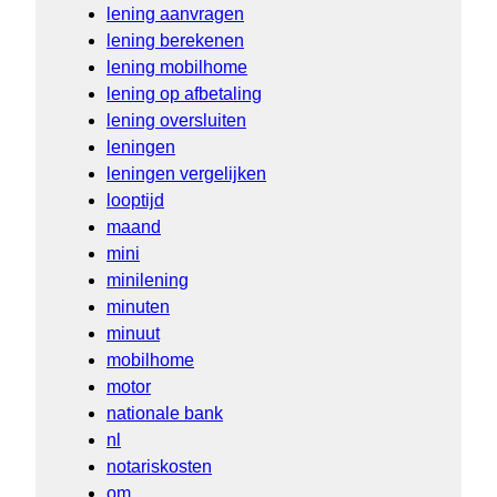
lening aanvragen
lening berekenen
lening mobilhome
lening op afbetaling
lening oversluiten
leningen
leningen vergelijken
looptijd
maand
mini
minilening
minuten
minuut
mobilhome
motor
nationale bank
nl
notariskosten
om