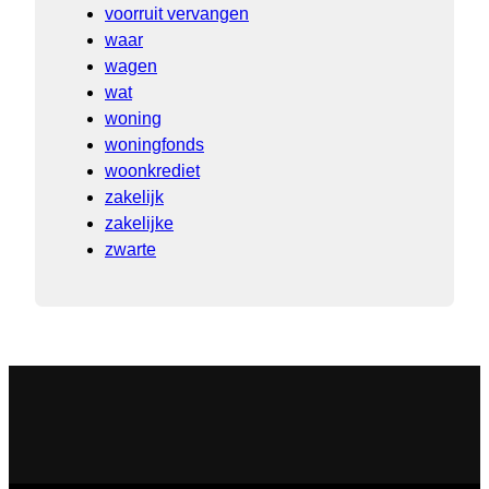
voorruit vervangen
waar
wagen
wat
woning
woningfonds
woonkrediet
zakelijk
zakelijke
zwarte