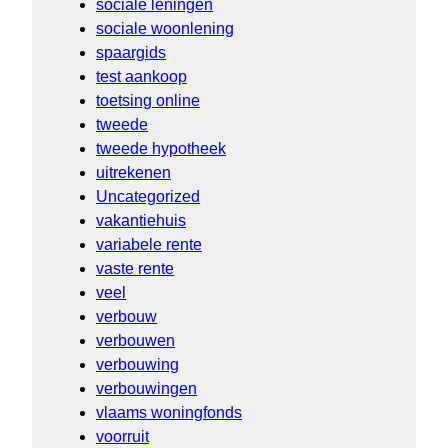
sociale leningen
sociale woonlening
spaargids
test aankoop
toetsing online
tweede
tweede hypotheek
uitrekenen
Uncategorized
vakantiehuis
variabele rente
vaste rente
veel
verbouw
verbouwen
verbouwing
verbouwingen
vlaams woningfonds
voorruit