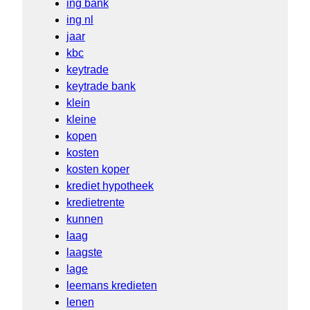
ing bank
ing nl
jaar
kbc
keytrade
keytrade bank
klein
kleine
kopen
kosten
kosten koper
krediet hypotheek
kredietrente
kunnen
laag
laagste
lage
leemans kredieten
lenen