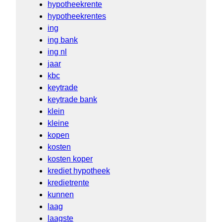
hypotheekrente
hypotheekrentes
ing
ing bank
ing nl
jaar
kbc
keytrade
keytrade bank
klein
kleine
kopen
kosten
kosten koper
krediet hypotheek
kredietrente
kunnen
laag
laagste