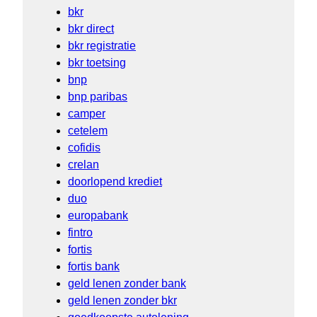
bkr
bkr direct
bkr registratie
bkr toetsing
bnp
bnp paribas
camper
cetelem
cofidis
crelan
doorlopend krediet
duo
europabank
fintro
fortis
fortis bank
geld lenen zonder bank
geld lenen zonder bkr