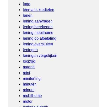
lage
leemans kredieten
lenen
lening aanvragen
lening berekenen
lening mobilhome
lening op afbetaling
lening oversluiten
leningen
leningen vergelijken
looptijd
maand
mini
minilening
minuten
minuut
mobilhome
motor