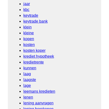
jaar
kbc
keytrade
keytrade bank
klein
kleine
kopen
kosten
kosten koper
krediet hypotheek
kredietrente
kunnen
laag
laagste
lage
leemans kredieten
lenen
lening aanvragen
lening berekenen