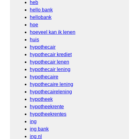
heb
hello bank
hellobank
hoe
hoeveel kan ik lenen
huis
hypothecair
hypothecair krediet
hypothecair lenen
hypothecair lening
hypothecaire
hypothecaire lening
hypothecairelening
hypotheek
hypotheekrente
hypotheekrentes
ing
ing bank
ing nl