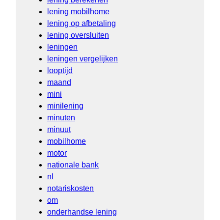
lening mobilhome
lening op afbetaling
lening oversluiten
leningen
leningen vergelijken
looptijd
maand
mini
minilening
minuten
minuut
mobilhome
motor
nationale bank
nl
notariskosten
om
onderhandse lening