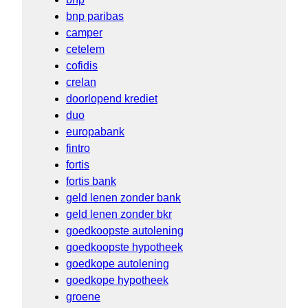
bnp paribas
camper
cetelem
cofidis
crelan
doorlopend krediet
duo
europabank
fintro
fortis
fortis bank
geld lenen zonder bank
geld lenen zonder bkr
goedkoopste autolening
goedkoopste hypotheek
goedkope autolening
goedkope hypotheek
groene