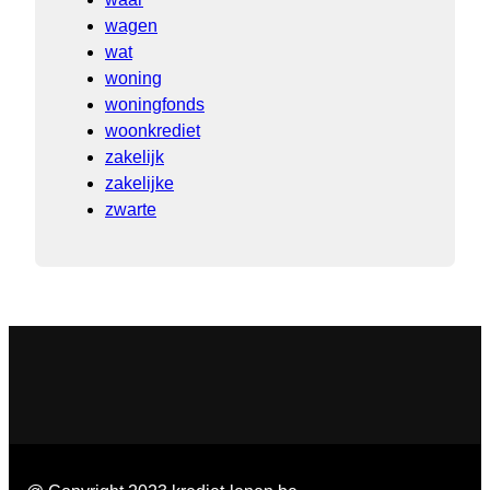
wagen
wat
woning
woningfonds
woonkrediet
zakelijk
zakelijke
zwarte