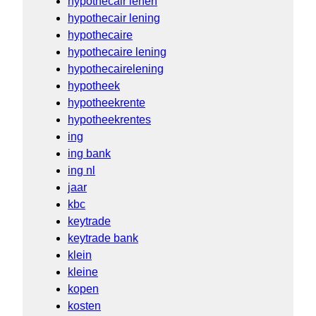
hypothecair lenen
hypothecair lening
hypothecaire
hypothecaire lening
hypothecairelening
hypotheek
hypotheekrente
hypotheekrentes
ing
ing bank
ing nl
jaar
kbc
keytrade
keytrade bank
klein
kleine
kopen
kosten