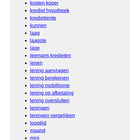
kosten koper
krediet hypotheek
kredietrente
kunnen
laag
laagste
lage
leemans kredieten
lenen
lening aanvragen
lening berekenen
lening mobilhome
lening op afbetaling
lening oversluiten
leningen
leningen vergelijken
looptijd
maand
mini