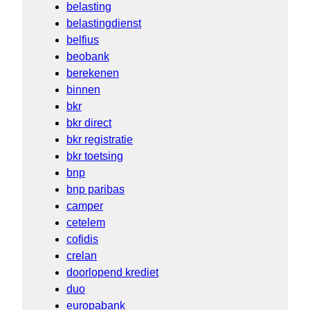
belasting
belastingdienst
belfius
beobank
berekenen
binnen
bkr
bkr direct
bkr registratie
bkr toetsing
bnp
bnp paribas
camper
cetelem
cofidis
crelan
doorlopend krediet
duo
europabank