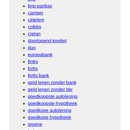
bnp paribas
camper
cetelem
cofidis
crelan
doorlopend krediet
duo
europabank
fintro
fortis
fortis bank
geld lenen zonder bank
geld lenen zonder bkr
goedkoopste autolening
goedkoopste hypotheek
goedkope autolening
goedkope hypotheek
groene