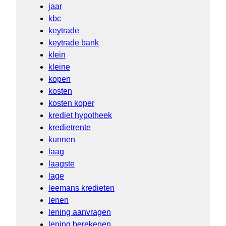
jaar
kbc
keytrade
keytrade bank
klein
kleine
kopen
kosten
kosten koper
krediet hypotheek
kredietrente
kunnen
laag
laagste
lage
leemans kredieten
lenen
lening aanvragen
lening berekenen