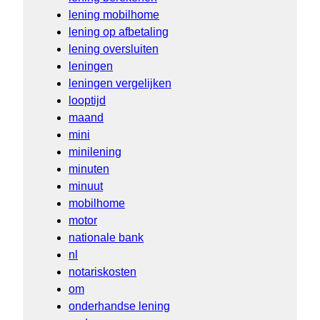
lening mobilhome
lening op afbetaling
lening oversluiten
leningen
leningen vergelijken
looptijd
maand
mini
minilening
minuten
minuut
mobilhome
motor
nationale bank
nl
notariskosten
om
onderhandse lening