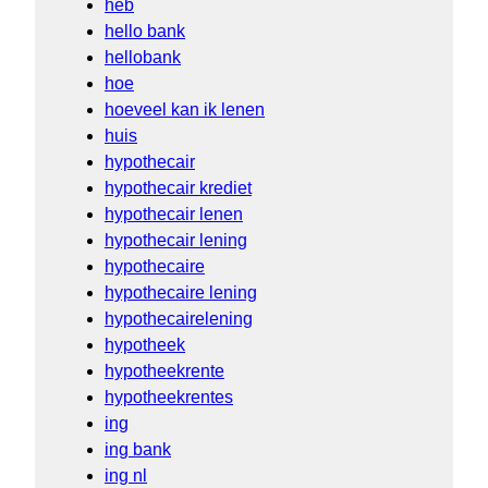
heb
hello bank
hellobank
hoe
hoeveel kan ik lenen
huis
hypothecair
hypothecair krediet
hypothecair lenen
hypothecair lening
hypothecaire
hypothecaire lening
hypothecairelening
hypotheek
hypotheekrente
hypotheekrentes
ing
ing bank
ing nl