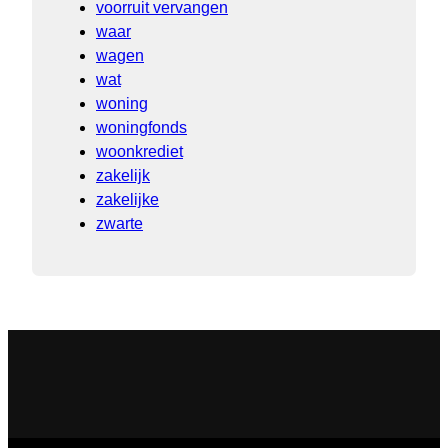
voorruit vervangen
waar
wagen
wat
woning
woningfonds
woonkrediet
zakelijk
zakelijke
zwarte