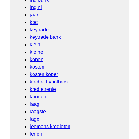
ing nl
jaar
kbc
keytrade
keytrade bank
klein
kleine
kopen
kosten
kosten koper
krediet hypotheek
kredietrente
kunnen
laag
laagste
lage
leemans kredieten
lenen