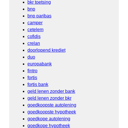
bkr toetsing
bnp
bnp paribas
camper
cetelem
cofidis
crelan
doorlopend krediet
duo
europabank
fintro
fortis
fortis bank
geld lenen zonder bank
geld lenen zonder bkr
goedkoopste autolening
goedkoopste hypotheek
goedkope autolening
goedkope hypotheek