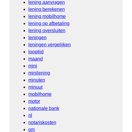
lening aanvragen
lening berekenen
lening mobilhome
lening op afbetaling
lening oversluiten
leningen
leningen vergelijken
looptijd
maand
mini
minilening
minuten
minuut
mobilhome
motor
nationale bank
nl
notariskosten
om