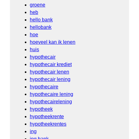
groene
heb
hello bank
hellobank
hoe
hoeveel kan ik lenen
huis
hypothecair
hypothecair krediet
hypothecair lenen
hypothecair lening
hypothecaire
hypothecaire lening
hypothecairelening
hypotheek
hypotheekrente
hypotheekrentes
ing
ing bank