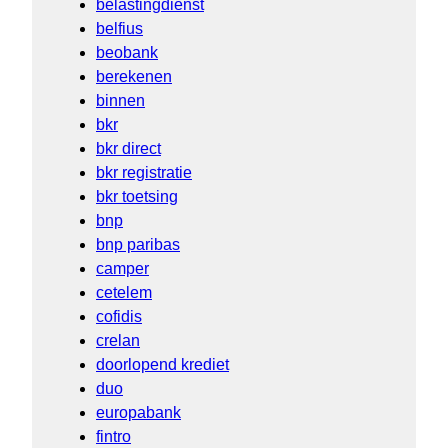
belastingdienst
belfius
beobank
berekenen
binnen
bkr
bkr direct
bkr registratie
bkr toetsing
bnp
bnp paribas
camper
cetelem
cofidis
crelan
doorlopend krediet
duo
europabank
fintro