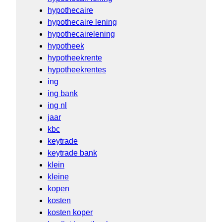
hypothecaire
hypothecaire lening
hypothecairelening
hypotheek
hypotheekrente
hypotheekrentes
ing
ing bank
ing nl
jaar
kbc
keytrade
keytrade bank
klein
kleine
kopen
kosten
kosten koper