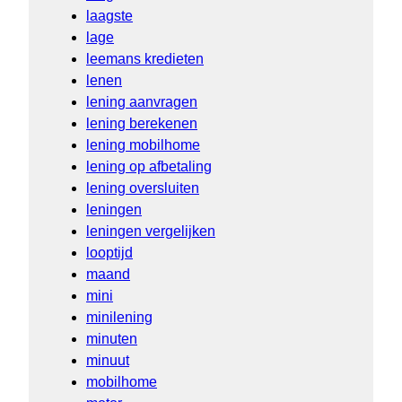
laagste
lage
leemans kredieten
lenen
lening aanvragen
lening berekenen
lening mobilhome
lening op afbetaling
lening oversluiten
leningen
leningen vergelijken
looptijd
maand
mini
minilening
minuten
minuut
mobilhome