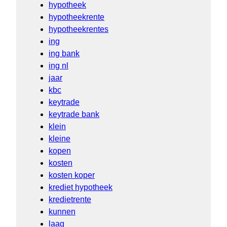
hypotheek
hypotheekrente
hypotheekrentes
ing
ing bank
ing nl
jaar
kbc
keytrade
keytrade bank
klein
kleine
kopen
kosten
kosten koper
krediet hypotheek
kredietrente
kunnen
laag