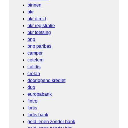
binnen
bkr
bkr direct
bkr registratie
bkr toetsing
bnp
bnp paribas
camper
cetelem
cofidis
crelan
doorlopend krediet
duo
europabank
fintro
fortis
fortis bank
geld lenen zonder bank