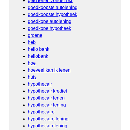
geld lenen zonder bkr
goedkoopste autolening
goedkoopste hypotheek
goedkope autolening
goedkope hypotheek
groene
heb
hello bank
hellobank
hoe
hoeveel kan ik lenen
huis
hypothecair
hypothecair krediet
hypothecair lenen
hypothecair lening
hypothecaire
hypothecaire lening
hypothecairelening