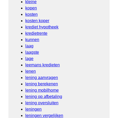
kleine
kopen
kosten
kosten koper
krediet hypotheek
kredietrente
kunnen
laag
laagste
lage
leemans kredieten
lenen
lening aanvragen
lening berekenen
lening mobilhome
lening op afbetaling
lening oversluiten
leningen
leningen vergelijken