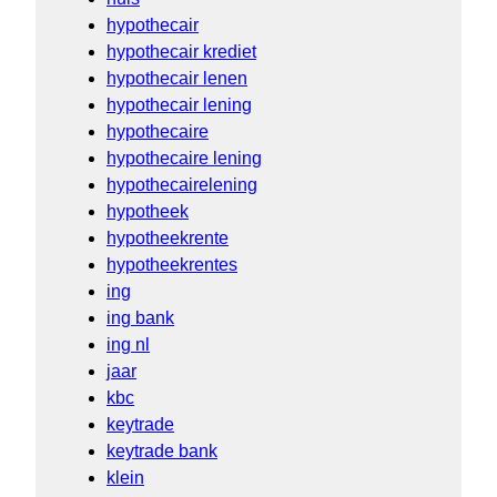
hypothecair
hypothecair krediet
hypothecair lenen
hypothecair lening
hypothecaire
hypothecaire lening
hypothecairelening
hypotheek
hypotheekrente
hypotheekrentes
ing
ing bank
ing nl
jaar
kbc
keytrade
keytrade bank
klein