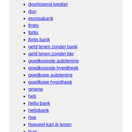
doorlopend krediet
duo
europabank
fintro
fortis
fortis bank
geld lenen zonder bank
geld lenen zonder bkr
goedkoopste autolening
goedkoopste hypotheek
goedkope autolening
goedkope hypotheek
groene
heb
hello bank
hellobank
hoe
hoeveel kan ik lenen
huis