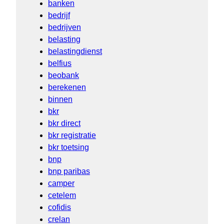
banken
bedrijf
bedrijven
belasting
belastingdienst
belfius
beobank
berekenen
binnen
bkr
bkr direct
bkr registratie
bkr toetsing
bnp
bnp paribas
camper
cetelem
cofidis
crelan