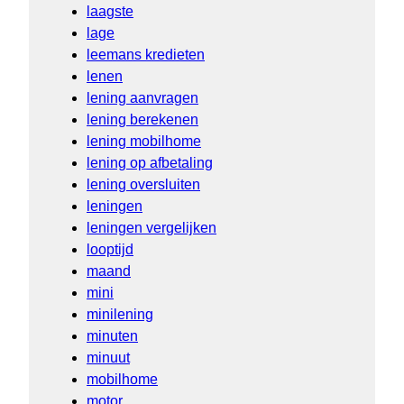
laagste
lage
leemans kredieten
lenen
lening aanvragen
lening berekenen
lening mobilhome
lening op afbetaling
lening oversluiten
leningen
leningen vergelijken
looptijd
maand
mini
minilening
minuten
minuut
mobilhome
motor