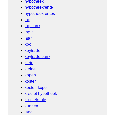
hypotheek
hypotheekrente
hypotheekrentes
ing
ing bank
ing nl
jaar
kbc
keytrade
keytrade bank
klein
kleine
kopen
kosten
kosten koper
krediet hypotheek
kredietrente
kunnen
laag