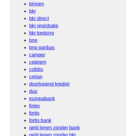
binnen
bkr
bkr direct
bkr registratie
bkr toetsing
bnp
bnp paribas
camper
cetelem
cofidis
crelan
doorlopend krediet
duo
europabank
fintro
fortis
fortis bank
geld lenen zonder bank
geld lenen zonder bkr