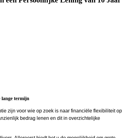
an een Persoonlijke Lening van 10 Jaar
e lange termijn
e zijn voor wie op zoek is naar financiële flexibiliteit op
nzienlijk bedrag lenen en dit in overzichtelijke
ivers. Allereerst biedt het u de mogelijkheid om grote