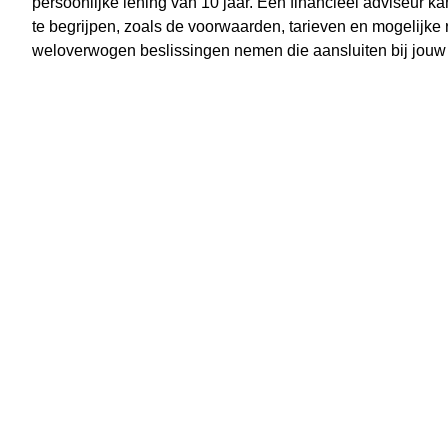
persoonlijke lening van 10 jaar. Een financieel adviseur k
te begrijpen, zoals de voorwaarden, tarieven en mogelijke r
weloverwogen beslissingen nemen die aansluiten bij jouw fi