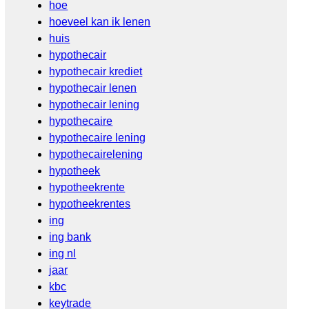
hoe
hoeveel kan ik lenen
huis
hypothecair
hypothecair krediet
hypothecair lenen
hypothecair lening
hypothecaire
hypothecaire lening
hypothecairelening
hypotheek
hypotheekrente
hypotheekrentes
ing
ing bank
ing nl
jaar
kbc
keytrade