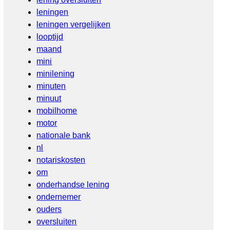
leningen
leningen vergelijken
looptijd
maand
mini
minilening
minuten
minuut
mobilhome
motor
nationale bank
nl
notariskosten
om
onderhandse lening
ondernemer
ouders
oversluiten