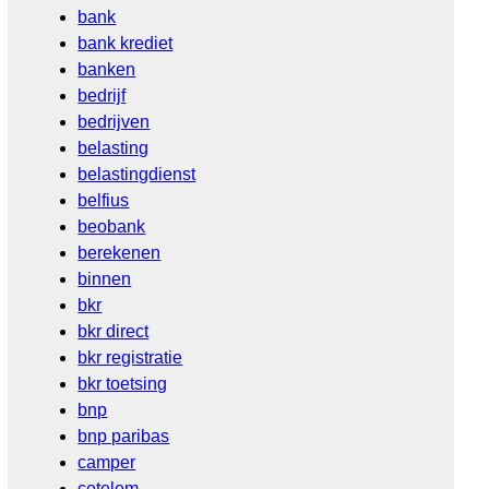
bank
bank krediet
banken
bedrijf
bedrijven
belasting
belastingdienst
belfius
beobank
berekenen
binnen
bkr
bkr direct
bkr registratie
bkr toetsing
bnp
bnp paribas
camper
cetelem