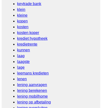
keytrade bank
klein
kleine
kopen
kosten
kosten koper
krediet hypotheek
kredietrente
kunnen
laag
laagste
lage
leemans kredieten
lenen
lening aanvragen
lening berekenen
lening mobilhome
lening op afbetaling
lening oversluiten