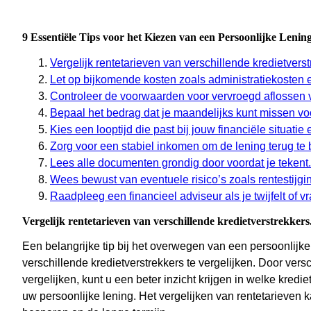
9 Essentiële Tips voor het Kiezen van een Persoonlijke Lenin
Vergelijk rentetarieven van verschillende kredietverst
Let op bijkomende kosten zoals administratiekosten 
Controleer de voorwaarden voor vervroegd aflossen 
Bepaal het bedrag dat je maandelijks kunt missen voo
Kies een looptijd die past bij jouw financiële situatie
Zorg voor een stabiel inkomen om de lening terug te 
Lees alle documenten grondig door voordat je tekent.
Wees bewust van eventuele risico’s zoals rentestijgi
Raadpleeg een financieel adviseur als je twijfelt of v
Vergelijk rentetarieven van verschillende kredietverstrekkers
Een belangrijke tip bij het overwegen van een persoonlijke
verschillende kredietverstrekkers te vergelijken. Door ver
vergelijken, kunt u een beter inzicht krijgen in welke kred
uw persoonlijke lening. Het vergelijken van rentetarieven 