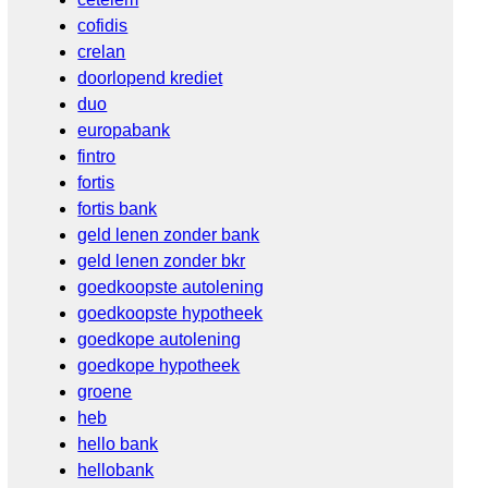
cofidis
crelan
doorlopend krediet
duo
europabank
fintro
fortis
fortis bank
geld lenen zonder bank
geld lenen zonder bkr
goedkoopste autolening
goedkoopste hypotheek
goedkope autolening
goedkope hypotheek
groene
heb
hello bank
hellobank